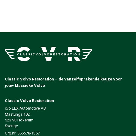
Volvo PV/Duett Diversen
Volvo PV/Duett motor gasklepverbinding
Volvo PV/Duett Heater/Fresh Air
Volvo PV/Duett Wielen/Hoofdkappen
Volvo Amazon Onderdelen
Volvo Amazon Lichaamsdelen
Volvo Amazon remsysteem
Volvo Amazon Koelsysteem
Volvo Amazon Elektrische uitrusting
Volvo Amazon Motoronderdelen
Volvo Amazon Motor gasklepverbinding
Classic Volvo Restoration – de vanzelfsprekende keuze voor
Volvo Amazon Brandstof-/uitlaatsysteem
jouw klassieke Volvo
Volvo Amazon Voorwielophanging
Volvo Amazon Interieur onderdelen
Classic Volvo Restoration
Kachel/Frisse lucht
c/o LEX Automotive AB
Volvo Amazon Transmissie/Achterophanging
Mastunga 102
523 98 Hökerum
Volvo Amazon Diverse onderdelen
Sverige
Volvo Amazon Wielen/Hoofdkappen
Org.nr: 556578-1357