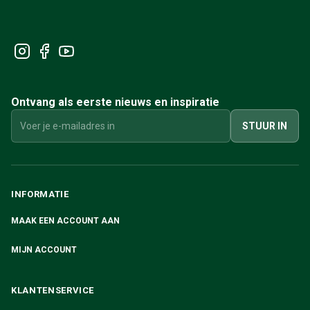
Volvo 1800 Onderdelen
Volvo 1800 Remsysteem
Volvo 1800 Brandstof-/uitlaatsysteem
Volvo 1800 Lichaamsdelen
Volvo 1800 Koelsysteem
Volvo 1800 Motor gasklepverbinding
Volvo 1800 Motor onderdelen
Ontvang als eerste nieuws en inspiratie
Volvo 1800 Elektrische uitrusting
STUUR IN
Volvo 1800 Voorvering
Volvo 1800 Transmissie/Achterophanging
Volvo 1800 interieur onderdelen
Volvo 1800 Verwarmingssysteem/Vernieuwde lucht (1961-73)
INFORMATIE
Volvo 1800 Wielen/Naafdoppen
Volvo 1800 Diversen
MAAK EEN ACCOUNT AAN
Volvo 140/164 Onderdelen
Volvo 140/164 Lichaamsdelen
MIJN ACCOUNT
Volvo 140/164 Remsysteem
Volvo 140/164 Koelsysteem
KLANTENSERVICE
Volvo 140/164 Elektrische uitrusting