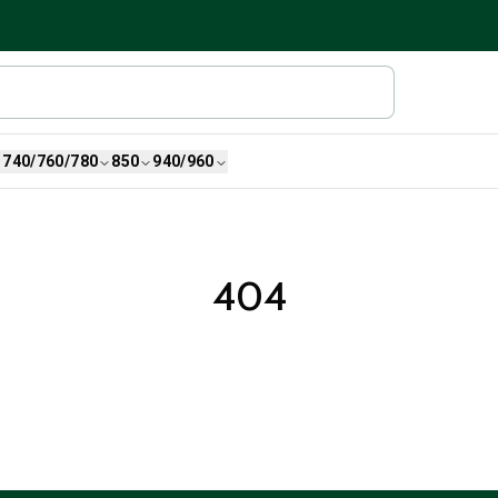
740/760/780
850
940/960
404