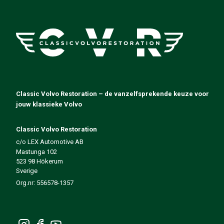
Volvo PV/Duett Diversen
Volvo PV/Duett motor gasklepverbinding
Volvo PV/Duett Heater/Fresh Air
Volvo PV/Duett Wielen/Hoofdkappen
Volvo Amazon Onderdelen
Volvo Amazon Lichaamsdelen
Volvo Amazon remsysteem
Volvo Amazon Koelsysteem
Classic Volvo Restoration – de vanzelfsprekende keuze voor
jouw klassieke Volvo
Volvo Amazon Elektrische uitrusting
Volvo Amazon Motoronderdelen
Volvo Amazon Motor gasklepverbinding
Classic Volvo Restoration
Volvo Amazon Brandstof-/uitlaatsysteem
c/o LEX Automotive AB
Mastunga 102
Volvo Amazon Voorwielophanging
523 98 Hökerum
Volvo Amazon Interieur onderdelen
Sverige
Kachel/Frisse lucht
Org.nr: 556578-1357
Volvo Amazon Transmissie/Achterophanging
Volvo Amazon Diverse onderdelen
Volvo Amazon Wielen/Hoofdkappen