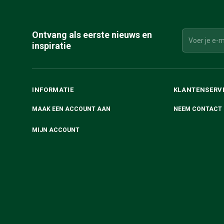
Ontvang als eerste nieuws en
inspiratie
INFORMATIE
KLANTENSERV
MAAK EEN ACCOUNT AAN
NEEM CONTACT 
MIJN ACCOUNT