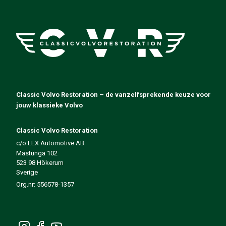
Volvo PV/Duett Diversen
Volvo PV/Duett motor gasklepverbinding
Volvo PV/Duett Heater/Fresh Air
Volvo PV/Duett Wielen/Hoofdkappen
Volvo Amazon Onderdelen
Volvo Amazon Lichaamsdelen
Volvo Amazon remsysteem
Volvo Amazon Koelsysteem
Classic Volvo Restoration – de vanzelfsprekende keuze voor
jouw klassieke Volvo
Volvo Amazon Elektrische uitrusting
Volvo Amazon Motoronderdelen
Volvo Amazon Motor gasklepverbinding
Classic Volvo Restoration
Volvo Amazon Brandstof-/uitlaatsysteem
c/o LEX Automotive AB
Mastunga 102
Volvo Amazon Voorwielophanging
523 98 Hökerum
Volvo Amazon Interieur onderdelen
Sverige
Kachel/Frisse lucht
Org.nr: 556578-1357
Volvo Amazon Transmissie/Achterophanging
Volvo Amazon Diverse onderdelen
Volvo Amazon Wielen/Hoofdkappen