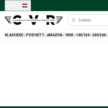
Skip to main content
Nederlands
KLASSIEKE
PV/DUETT
AMAZON
1800
140/164
240/260
Klassieke Volvo onderdelen
Remmen
Volvo PV/Duett Onderdelen
Volvo PV/Duett remsysteem
Volvo PV/Duett Brandstof-/uitlaatsysteem
Volvo PV/Duett Elektrische apparatuur
Volvo PV/Duett Voorvering
Volvo PV/Duett interieur onderdelen
Volvo PV/Duett Lichaamsdelen
Volvo PV/Duett Transmissie/Achterophanging
Volvo PV/Duett Koelsysteem
Volvo PV/Duett motoronderdelen