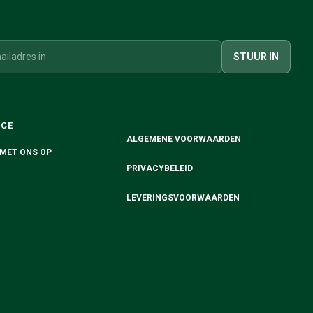
STUUR IN
ICE
ALGEMENE VOORWAARDEN
MET ONS OP
PRIVACYBELEID
LEVERINGSVOORWAARDEN