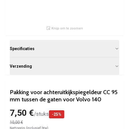
Volvo PV/Duett Diversen
Volvo PV/Duett motor gasklepverbinding
Volvo PV/Duett Heater/Fresh Air
Volvo PV/Duett Wielen/Hoofdkappen
Knijp om te zoomen
Volvo Amazon Onderdelen
Volvo Amazon Lichaamsdelen
Volvo Amazon remsysteem
Specificaties
Volvo Amazon Koelsysteem
Volvo Amazon Elektrische uitrusting
Verzending
Volvo Amazon Motoronderdelen
Volvo Amazon Motor gasklepverbinding
Volvo Amazon Brandstof-/uitlaatsysteem
Volvo Amazon Voorwielophanging
Pakking voor achteruitkijkspiegeldeur CC 95
Volvo Amazon Interieur onderdelen
mm tussen de gaten voor Volvo 140
Kachel/Frisse lucht
Volvo Amazon Transmissie/Achterophanging
7,50 €
/
stuks
-
25
%
Volvo Amazon Diverse onderdelen
Volvo Amazon Wielen/Hoofdkappen
10,00 €
Nettoprijs (inclusief btw)