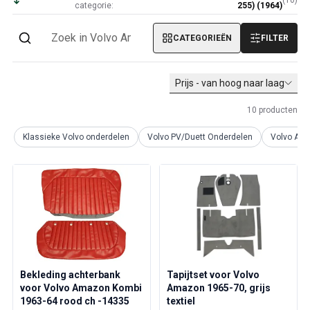
(
10
)
categorie:
255) (1964)
Volvo PV/Duett Diversen
Volvo PV/Duett motor gasklepverbinding
CATEGORIEËN
FILTER
Volvo PV/Duett Heater/Fresh Air
Volvo PV/Duett Wielen/Hoofdkappen
Volvo Amazon Onderdelen
Prijs - van hoog naar laag
Volvo Amazon Lichaamsdelen
Volvo Amazon remsysteem
10
producten
Volvo Amazon Koelsysteem
Klassieke Volvo onderdelen
Volvo PV/Duett Onderdelen
Volvo Am
Volvo Amazon Elektrische uitrusting
Volvo Amazon Motoronderdelen
Volvo Amazon Motor gasklepverbinding
Volvo Amazon Brandstof-/uitlaatsysteem
Volvo Amazon Voorwielophanging
Volvo Amazon Interieur onderdelen
Kachel/Frisse lucht
Volvo Amazon Transmissie/Achterophanging
Bekleding achterbank
Tapijtset voor Volvo
Volvo Amazon Diverse onderdelen
voor Volvo Amazon Kombi
Amazon 1965-70, grijs
Volvo Amazon Wielen/Hoofdkappen
1963-64 rood ch -14335
textiel