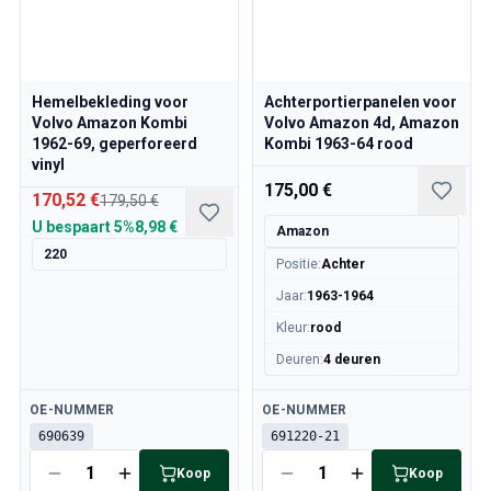
Volvo 140/164 Motor gasklepverbinding
Volvo 140/164 motoronderdelen
Volvo 140/164 Voorvering
Volvo 140/164 Brandstof-/uitlaatsysteem
Hemelbekleding voor
Achterportierpanelen voor
Volvo 140/164 Kachel/Verversingslucht
Volvo Amazon Kombi
Volvo Amazon 4d, Amazon
Volvo 140/164 interieur onderdelen
1962-69, geperforeerd
Kombi 1963-64 rood
vinyl
Volvo 140/164 Transmissie/Achterwielophanging
175,00 €
Volvo 140/164 Diversen
170,52 €
179,50 €
Volvo 140/164 Wielen/Hoofddeksels
U bespaart
5%
8,98 €
Amazon
Volvo 240/260 Onderdelen
220
Positie
:
Achter
Volvo 240/260 Remsysteem
Jaar
:
1963-1964
Volvo 240/260 Brandstof-/uitlaatsysteem
Volvo 240/260 Elektrische uitrusting
Kleur
:
rood
Volvo 240/260 Voorwielophanging
Deuren
:
4 deuren
Volvo 240/260 interieur onderdelen
Volvo 240/260 Wielen
Beschikbaar
Beschikbaar
OE-NUMMER
OE-NUMMER
Volvo 240/260 Motoronderdelen
690639
691220-21
Volvo 240/260 Lichaamsdelen
Koop
Koop
Volvo 240/260 Verwarming/Vernieuwde lucht