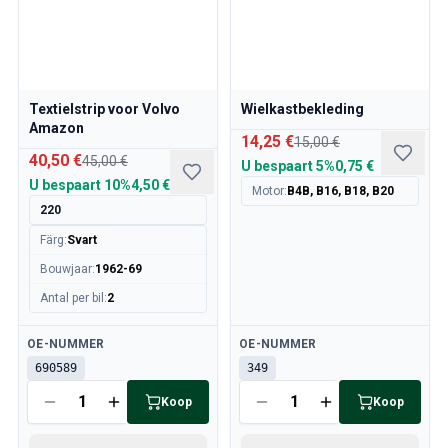
Koelsysteem
Aandrijving
Gasregeling
Chassis & Besturing
Verwarming & Airco
Textielstrip voor Volvo
Wielkastbekleding
Accessoires & Overig
Amazon
14,25 €
15,00 €
Carrosserie
40,50 €
45,00 €
U bespaart
5%
0,75 €
Interieur
U bespaart
10%
4,50 €
Motor
:
B4B, B16, B18, B20
Campagne
220
Actie van de maand
Färg
:
Svart
Bouwjaar
:
1962-69
Antal per bil
:
2
Beschikbaar
Beschikbaar
OE-NUMMER
OE-NUMMER
690589
349
Koop
Koop