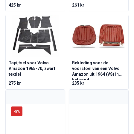
Volvo 1800 Onderdelen
425 kr
261 kr
Volvo 1800 Remsysteem
Volvo 1800 Brandstof-/uitlaatsysteem
Volvo 1800 Lichaamsdelen
Volvo 1800 Koelsysteem
Volvo 1800 Motor gasklepverbinding
Volvo 1800 Motor onderdelen
Volvo 1800 Elektrische uitrusting
Volvo 1800 Voorvering
Tapijtset voor Volvo
Bekleding voor de
Volvo 1800 Transmissie/Achterophanging
Amazon 1965-70, zwart
voorstoel van een Volvo
Volvo 1800 interieur onderdelen
textiel
Amazon uit 1964 (VS) in
Volvo 1800 Verwarmingssysteem/Vernieuwde lucht (1961-73)
het rood.
275 kr
235 kr
Volvo 1800 Wielen/Naafdoppen
Volvo 1800 Diversen
Volvo 140/164 Onderdelen
Volvo 140/164 Lichaamsdelen
-
5
%
Volvo 140/164 Remsysteem
Volvo 140/164 Koelsysteem
Volvo 140/164 Elektrische uitrusting