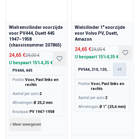
Wielremcilinder voorzijde
Wielcilinder 1" voorzijde
voor PV444, Duett 445
voor Volvo PV, Duett,
1947–1958
Amazon
(chassisnummer 207865)
24,65 €
29,00 €
24,65 €
29,00 €
U bespaart
15%
4,35 €
U bespaart
15%
4,35 €
PV544, 210, 120, 130
+
1
PV444, 445
Positie
:
Voor, Past links en
Positie
:
Voor, Past links en
rechts
rechts
Aantal per auto
:
2
Aantal per auto
:
2
Afmetingen
:
Ø 25,2 mm
Afmetingen
:
Ø 1" (25,4 mm)
Bouwjaar
:
PV 1947-1958
Meer weergeven