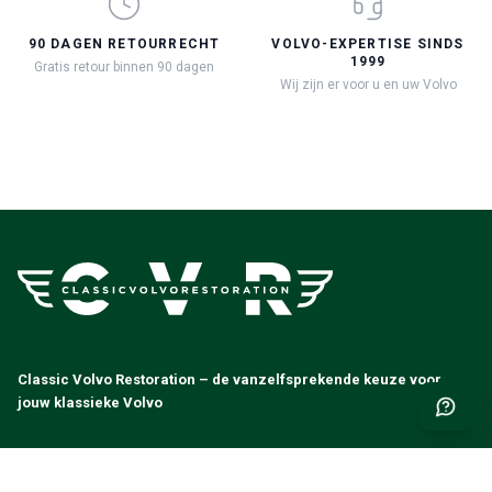
90 DAGEN RETOURRECHT
VOLVO-EXPERTISE SINDS
1999
Gratis retour binnen 90 dagen
Wij zijn er voor u en uw Volvo
Classic Volvo Restoration – de vanzelfsprekende keuze voor
jouw klassieke Volvo
Classic Volvo Restoration
c/o LEX Automotive AB