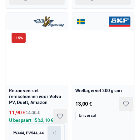
-
15
%
Retourveerset
Wiellagervet 200 gram
remschoenen voor Volvo
PV, Duett, Amazon
13,00 €
11,90 €
14,00 €
Universal
U bespaart
15%
2,10 €
PV444, PV544, 445, 210
+
3