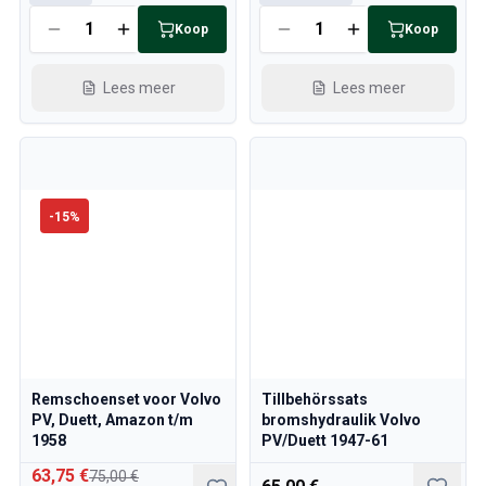
Koelsysteem
Koop
Koop
Aandrijving
Gasregeling
Chassis & Besturing
Lees meer
Lees meer
Verwarming & Airco
Accessoires & Overig
Carrosserie
Interieur
Campagne
-
15
%
Actie van de maand
Remschoenset voor Volvo
Tillbehörssats
PV, Duett, Amazon t/m
bromshydraulik Volvo
1958
PV/Duett 1947-61
63,75 €
75,00 €