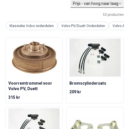
Volvo 1800 Onderdelen
Prijs - van hoog naar laag
Volvo 1800 Remsysteem
Volvo 1800 Brandstof-/uitlaatsysteem
53
producten
Volvo 1800 Lichaamsdelen
Klassieke Volvo onderdelen
Volvo PV/Duett Onderdelen
Volvo Am
Volvo 1800 Koelsysteem
Volvo 1800 Motor gasklepverbinding
Volvo 1800 Motor onderdelen
Volvo 1800 Elektrische uitrusting
Volvo 1800 Voorvering
Volvo 1800 Transmissie/Achterophanging
Volvo 1800 interieur onderdelen
Volvo 1800 Verwarmingssysteem/Vernieuwde lucht (1961-73)
Volvo 1800 Wielen/Naafdoppen
Voorremtrommel voor
Bromscylindersats
Volvo PV, Duett
Volvo 1800 Diversen
209 kr
Volvo 140/164 Onderdelen
315 kr
Volvo 140/164 Lichaamsdelen
Volvo 140/164 Remsysteem
Volvo 140/164 Koelsysteem
Volvo 140/164 Elektrische uitrusting