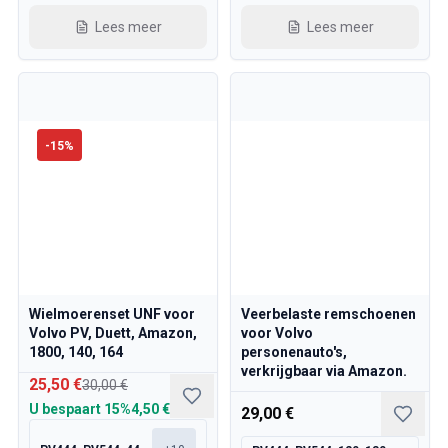
Lees meer
Lees meer
-
15
%
Wielmoerenset UNF voor
Veerbelaste remschoenen
Volvo PV, Duett, Amazon,
voor Volvo
1800, 140, 164
personenauto's,
verkrijgbaar via Amazon.
25,50 €
30,00 €
U bespaart
15%
4,50 €
29,00 €