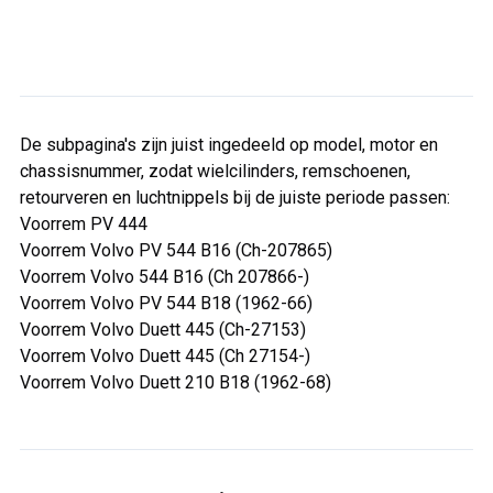
De subpagina's zijn juist ingedeeld op model, motor en
chassisnummer, zodat wielcilinders, remschoenen,
retourveren en luchtnippels bij de juiste periode passen:
Voorrem PV 444
Voorrem Volvo PV 544 B16 (Ch-207865)
Voorrem Volvo 544 B16 (Ch 207866-)
Voorrem Volvo PV 544 B18 (1962-66)
Voorrem Volvo Duett 445 (Ch-27153)
Voorrem Volvo Duett 445 (Ch 27154-)
Voorrem Volvo Duett 210 B18 (1962-68)