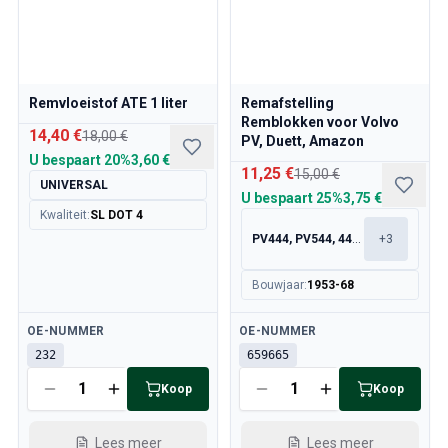
Remvloeistof ATE 1 liter
Remafstelling
Remblokken voor Volvo
14,40 €
18,00 €
PV, Duett, Amazon
U bespaart
20%
3,60 €
11,25 €
15,00 €
UNIVERSAL
U bespaart
25%
3,75 €
Kwaliteit
:
SL DOT 4
PV444, PV544, 445, 210
+
3
Bouwjaar
:
1953-68
Beschikbaar
Beschikbaar
OE-NUMMER
OE-NUMMER
232
659665
Koop
Koop
Lees meer
Lees meer