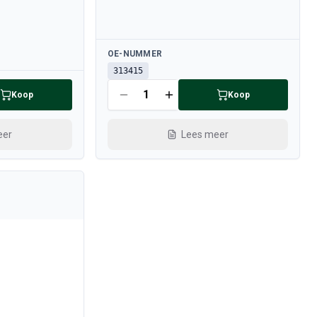
Beschikbaar
OE-NUMMER
313415
Koop
Koop
eer
Lees meer