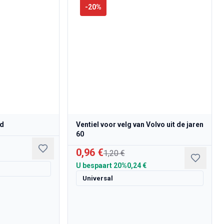
-
20
%
md
Ventiel voor velg van Volvo uit de jaren
60
0,96 €
1,20 €
U bespaart
20%
0,24 €
Universal