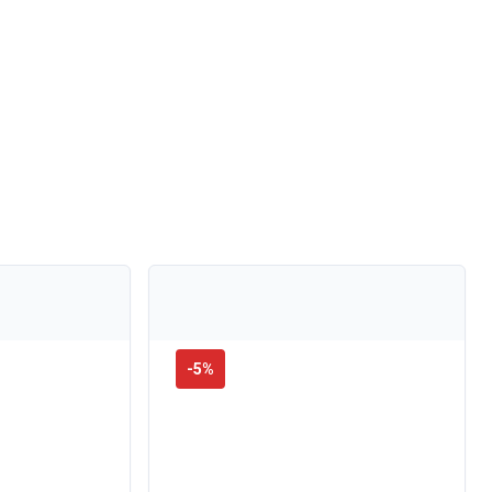
-
5
%