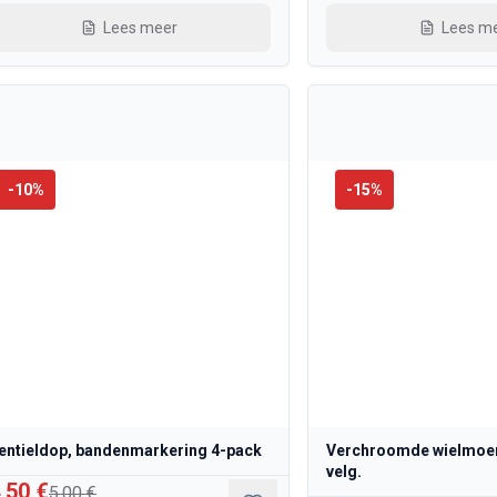
Lees meer
Lees m
-
10
%
-
15
%
entieldop, bandenmarkering 4-pack
Verchroomde wielmoer 
velg.
,50 €
5,00 €