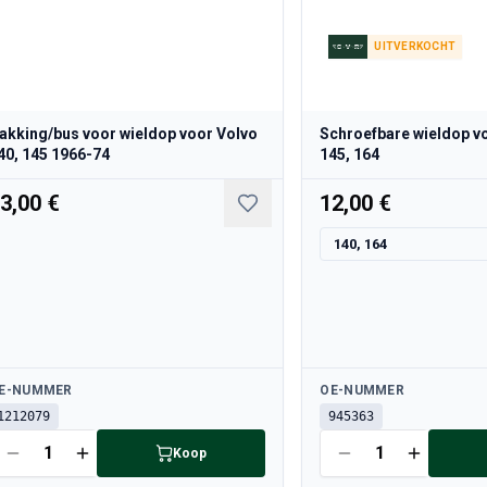
UITVERKOCHT
akking/bus voor wieldop voor Volvo
Schroefbare wieldop vo
40, 145 1966-74
145, 164
3,00 €
12,00 €
140, 164
eschikbaar
Beschikbaar
E-NUMMER
OE-NUMMER
1212079
945363
Koop