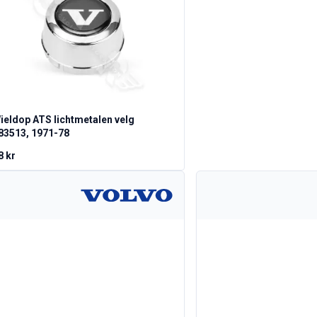
ieldop ATS lichtmetalen velg
83513, 1971-78
8 kr