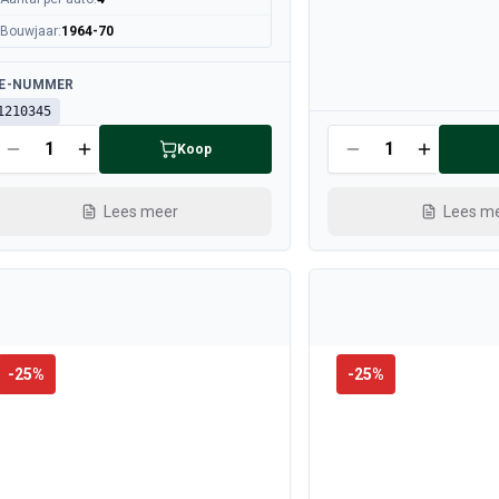
Bouwjaar
:
1964-70
eschikbaar
E-NUMMER
1210345
Beschikbaar
Koop
Lees meer
Lees m
-
25
%
-
25
%