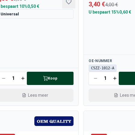
3,40 €
4,00 €
 bespaart
10%
0,50 €
U bespaart
15%
0,60 €
Universal
Beschikbaar
OE-NUMMER
C5ZZ-1012-A
eschikbaar
Koop
Lees meer
Lees m