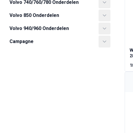
Volvo 1800 Onderdelen
Volvo 740/760/780 Onderdelen
Volvo 1800 Remsysteem
Volvo 1800 Brandstof-/uitlaatsysteem
Volvo 850 Onderdelen
Volvo 1800 Lichaamsdelen
Volvo 940/960 Onderdelen
Volvo 1800 Koelsysteem
Volvo 1800 Motor gasklepverbinding
Campagne
Volvo 1800 Motor onderdelen
W
Volvo 1800 Elektrische uitrusting
2
Volvo 1800 Voorvering
Volvo 1800 Transmissie/Achterophanging
1
Volvo 1800 interieur onderdelen
Volvo 1800 Verwarmingssysteem/Vernieuwde lucht (1961-73)
Volvo 1800 Wielen/Naafdoppen
Volvo 1800 Diversen
Volvo 140/164 Onderdelen
Volvo 140/164 Lichaamsdelen
Volvo 140/164 Remsysteem
Volvo 140/164 Koelsysteem
Volvo 140/164 Elektrische uitrusting