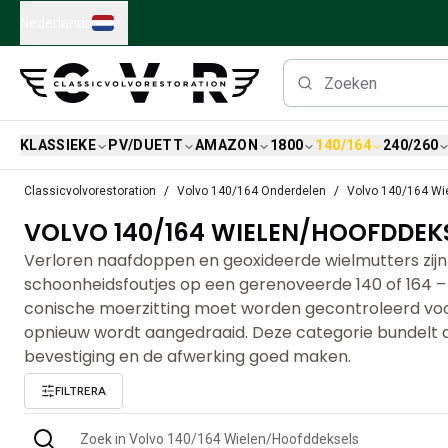
Skip to main content
Nederlands
KLASSIEKE
PV/DUETT
AMAZON
1800
140/164
240/260
Klassieke Volvo onderdelen
Classicvolvorestoration
Volvo 140/164 Onderdelen
Volvo 140/164 Wi
Remmen
VOLVO 140/164 WIELEN/HOOFDDEK
Volvo PV/Duett Onderdelen
Volvo PV/Duett remsysteem
Verloren naafdoppen en geoxideerde wielmutters zi
Volvo PV/Duett Brandstof-/uitlaatsysteem
schoonheidsfoutjes op een gerenoveerde 140 of 164 –
Volvo PV/Duett Elektrische apparatuur
conische moerzitting moet worden gecontroleerd voo
Volvo PV/Duett Voorvering
opnieuw wordt aangedraaid. Deze categorie bundelt de
Volvo PV/Duett interieur onderdelen
bevestiging en de afwerking goed maken.
Volvo PV/Duett Lichaamsdelen
FILTRERA
Volvo PV/Duett Transmissie/Achterophanging
Volvo PV/Duett Koelsysteem
Volvo PV/Duett motoronderdelen