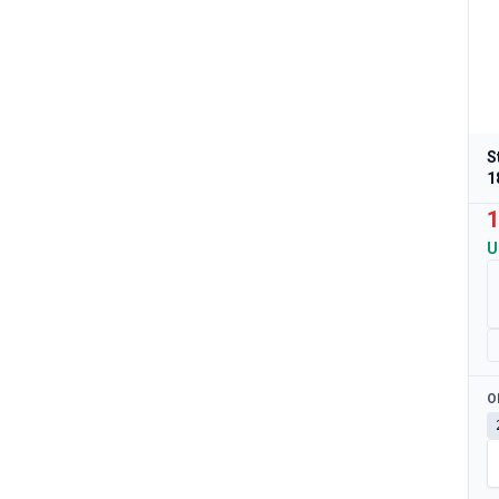
Koelsysteem
Aandrijving
Gasregeling
Chassis & Besturing
Verwarming & Airco
Accessoires & Overig
S
Carrosserie
1
Interieur
1
Campagne
U
Actie van de maand
B
O