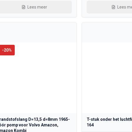
Lees meer
Lees m
-
20
%
randstofslang D=13,5 d=8mm 1965-
T-stuk onder het luchtf
óór pomp voor Volvo Amazon,
164
mazon Kombi