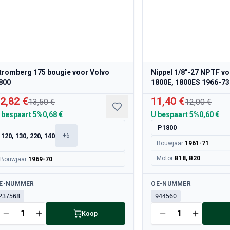
tromberg 175 bougie voor Volvo
Nippel 1/8"-27 NPTF vo
800
1800E, 1800ES 1966-73
2,82 €
11,40 €
13,50 €
12,00 €
 bespaart
5%
0,68 €
U bespaart
5%
0,60 €
P1800
120, 130, 220, 140
+
6
Bouwjaar
:
1961-71
Motor
:
B18, B20
Bouwjaar
:
1969-70
eschikbaar
Beschikbaar
E-NUMMER
OE-NUMMER
237568
944560
Koop