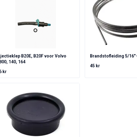
njectieklep B20E, B20F voor Volvo
Brandstofleiding 5/16" 
800, 140, 164
45 kr
6 kr