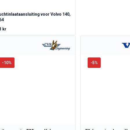
uchtinlaataansluiting voor Volvo 140,
64
1 kr
-
10
%
-
5
%