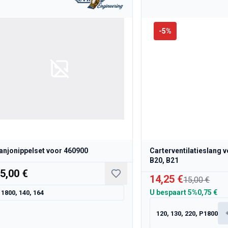
-
5
%
anjonippelset voor 460900
Carterventilatieslang 
B20, B21
5,00 €
14,25 €
15,00 €
U bespaart
5%
0,75 €
1800, 140, 164
120, 130, 220, P1800