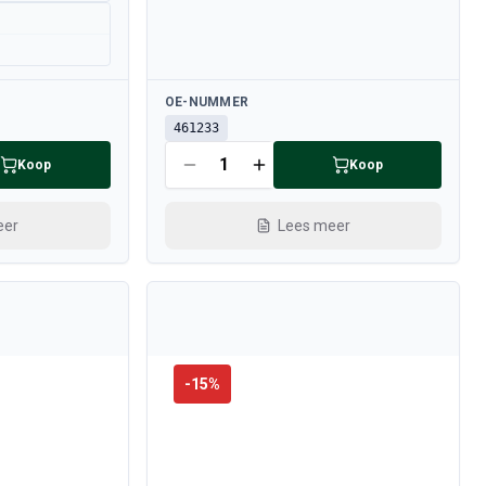
Beschikbaar
OE-NUMMER
461233
Koop
Koop
eer
Lees meer
-
15
%