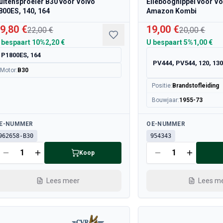
uitensproeier B30 voor Volvo
Elleboognippel voor V
800ES, 140, 164
Amazon Kombi
9,80 €
19,00 €
22,00 €
20,00 €
 bespaart
10%
2,20 €
U bespaart
5%
1,00 €
P1800ES, 164
PV444, PV544, 120, 13
Motor
:
B30
Positie
:
Brandstofleiding
Bouwjaar
:
1955-73
eschikbaar
Beschikbaar
E-NUMMER
OE-NUMMER
962658-B30
954343
Koop
Lees meer
Lees m