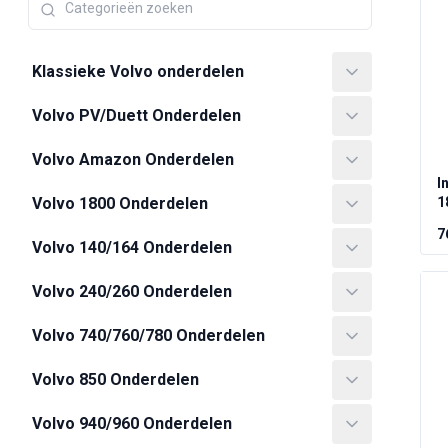
Volvo PV/Duett Diversen
Volvo PV/Duett motor gasklepverbinding
Volvo PV/Duett Heater/Fresh Air
Klassieke Volvo onderdelen
Volvo PV/Duett Wielen/Hoofdkappen
Volvo Amazon Onderdelen
Volvo PV/Duett Onderdelen
Volvo Amazon Lichaamsdelen
Volvo Amazon Onderdelen
Volvo Amazon remsysteem
I
Volvo Amazon Koelsysteem
Volvo 1800 Onderdelen
1
Volvo Amazon Elektrische uitrusting
Volvo Amazon Motoronderdelen
7
Volvo 140/164 Onderdelen
Volvo Amazon Motor gasklepverbinding
Volvo Amazon Brandstof-/uitlaatsysteem
Volvo 240/260 Onderdelen
Volvo Amazon Voorwielophanging
Volvo Amazon Interieur onderdelen
Volvo 740/760/780 Onderdelen
Kachel/Frisse lucht
Volvo Amazon Transmissie/Achterophanging
Volvo 850 Onderdelen
Volvo Amazon Diverse onderdelen
Volvo 940/960 Onderdelen
Volvo Amazon Wielen/Hoofdkappen