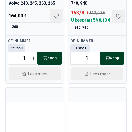
Koelsysteem
Volvo 240, 245, 260, 265
740, 940
Aandrijving
153,90 €
162,00 €
164,00 €
Gasregeling
U bespaart
5%
8,10 €
Chassis & Besturing
260
240, 740
Verwarming & Airco
Accessoires & Overig
Beschikbaar
Beschikbaar
OE-NUMMER
OE-NUMMER
Carrosserie
269650
1378590
Interieur
Koop
Koop
Campagne
Actie van de maand
Lees meer
Lees meer