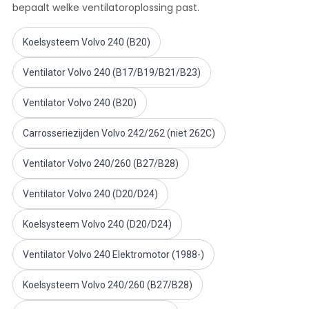
bepaalt welke ventilatoroplossing past.
Volvo PV/Duett Diversen
Volvo PV/Duett motor gasklepverbinding
Koelsysteem Volvo 240 (B20)
Volvo PV/Duett Heater/Fresh Air
Volvo PV/Duett Wielen/Hoofdkappen
Ventilator Volvo 240 (B17/B19/B21/B23)
Volvo Amazon Onderdelen
Volvo Amazon Lichaamsdelen
Ventilator Volvo 240 (B20)
Volvo Amazon remsysteem
Volvo Amazon Koelsysteem
Carrosseriezijden Volvo 242/262 (niet 262C)
Volvo Amazon Elektrische uitrusting
Volvo Amazon Motoronderdelen
Ventilator Volvo 240/260 (B27/B28)
Volvo Amazon Motor gasklepverbinding
Volvo Amazon Brandstof-/uitlaatsysteem
Ventilator Volvo 240 (D20/D24)
Volvo Amazon Voorwielophanging
Koelsysteem Volvo 240 (D20/D24)
Volvo Amazon Interieur onderdelen
Kachel/Frisse lucht
Ventilator Volvo 240 Elektromotor (1988-)
Volvo Amazon Transmissie/Achterophanging
Volvo Amazon Diverse onderdelen
Koelsysteem Volvo 240/260 (B27/B28)
Volvo Amazon Wielen/Hoofdkappen