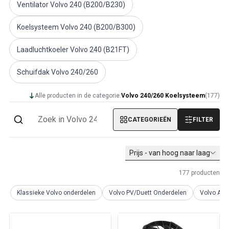
Volvo 1800 Onderdelen
Ventilator Volvo 240 (B200/B230)
Volvo 1800 Remsysteem
Volvo 1800 Brandstof-/uitlaatsysteem
Koelsysteem Volvo 240 (B200/B300)
Volvo 1800 Lichaamsdelen
Volvo 1800 Koelsysteem
Laadluchtkoeler Volvo 240 (B21FT)
Volvo 1800 Motor gasklepverbinding
Schuifdak Volvo 240/260
Volvo 1800 Motor onderdelen
Volvo 1800 Elektrische uitrusting
Alle producten in de categorie:
Volvo 240/260 Koelsysteem
(
177
)
Volvo 1800 Voorvering
Volvo 1800 Transmissie/Achterophanging
CATEGORIEËN
FILTER
Volvo 1800 interieur onderdelen
Volvo 1800 Verwarmingssysteem/Vernieuwde lucht (1961-73)
Volvo 1800 Wielen/Naafdoppen
Prijs - van hoog naar laag
Volvo 1800 Diversen
Volvo 140/164 Onderdelen
177
producten
Volvo 140/164 Lichaamsdelen
Klassieke Volvo onderdelen
Volvo PV/Duett Onderdelen
Volvo Am
Volvo 140/164 Remsysteem
Volvo 140/164 Koelsysteem
Volvo 140/164 Elektrische uitrusting