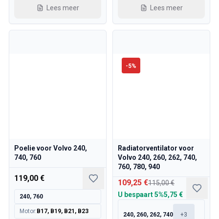
Lees meer
Lees meer
-
5
%
Poelie voor Volvo 240,
Radiatorventilator voor
740, 760
Volvo 240, 260, 262, 740,
760, 780, 940
119,00 €
109,25 €
115,00 €
U bespaart
5%
5,75 €
240, 760
Motor
:
B17, B19, B21, B23
240, 260, 262, 740
+
3