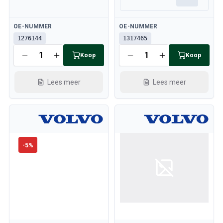
Beschikbaar
Beschikbaar
OE-NUMMER
OE-NUMMER
1276144
1317465
Koop
Koop
Lees meer
Lees meer
-
5
%