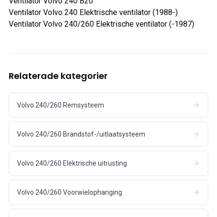
Ventilator Volvo 240 B20
Ventilator Volvo 240 Elektrische ventilator (1988-)
Ventilator Volvo 240/260 Elektrische ventilator (-1987)
Relaterade kategorier
Volvo 240/260 Remsysteem
Volvo 240/260 Brandstof-/uitlaatsysteem
Volvo 240/260 Elektrische uitrusting
Volvo 240/260 Voorwielophanging