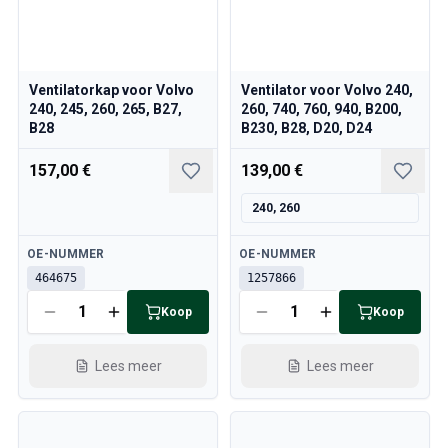
Ventilatorkap voor Volvo
Ventilator voor Volvo 240,
240, 245, 260, 265, B27,
260, 740, 760, 940, B200,
B28
B230, B28, D20, D24
157,00 €
139,00 €
240, 260
Beschikbaar
Beschikbaar
OE-NUMMER
OE-NUMMER
464675
1257866
Koop
Koop
Lees meer
Lees meer