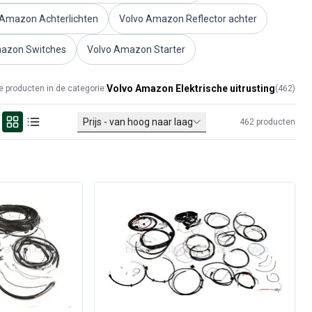
 Amazon Achterlichten
Volvo Amazon Reflector achter
azon Switches
Volvo Amazon Starter
Volvo Amazon Elektrische uitrusting
le producten in de categorie:
(
462
)
Prijs - van hoog naar laag
462
producten