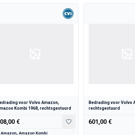
edrading voor Volvo Amazon,
Bedrading voor Volvo
mazon Kombi 1968, rechtsgestuurd
rechtsgestuurd
08,00 €
601,00 €
Amazon, Amazon Kombi