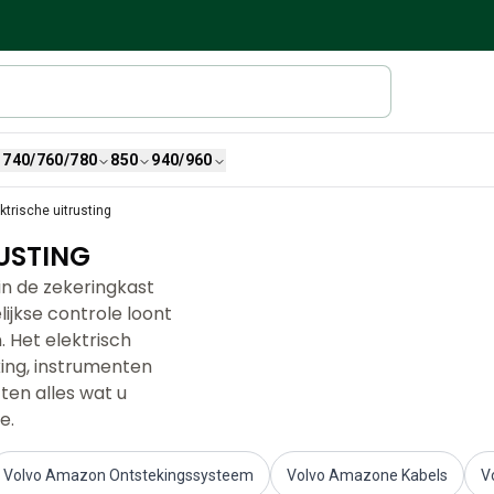
740/760/780
850
940/960
trische uitrusting
USTING
n de zekeringkast
ijkse controle loont
. Het elektrisch
ing, instrumenten
ten alles wat u
e.
Volvo Amazon Ontstekingssysteem
Volvo Amazone Kabels
V