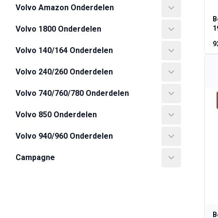
Volvo 1800 Onderdelen
Volvo Amazon Onderdelen
Volvo 1800 Remsysteem
B
Volvo 1800 Brandstof-/uitlaatsysteem
Volvo 1800 Onderdelen
1
Volvo 1800 Lichaamsdelen
9
Volvo 1800 Koelsysteem
Volvo 140/164 Onderdelen
Volvo 1800 Motor gasklepverbinding
Volvo 1800 Motor onderdelen
Volvo 240/260 Onderdelen
Volvo 1800 Elektrische uitrusting
Volvo 740/760/780 Onderdelen
Volvo 1800 Voorvering
Volvo 1800 Transmissie/Achterophanging
Volvo 850 Onderdelen
Volvo 1800 interieur onderdelen
Volvo 1800 Verwarmingssysteem/Vernieuwde lucht (1961-73)
Volvo 940/960 Onderdelen
Volvo 1800 Wielen/Naafdoppen
Volvo 1800 Diversen
Campagne
Volvo 140/164 Onderdelen
Volvo 140/164 Lichaamsdelen
Volvo 140/164 Remsysteem
Volvo 140/164 Koelsysteem
Volvo 140/164 Elektrische uitrusting
B