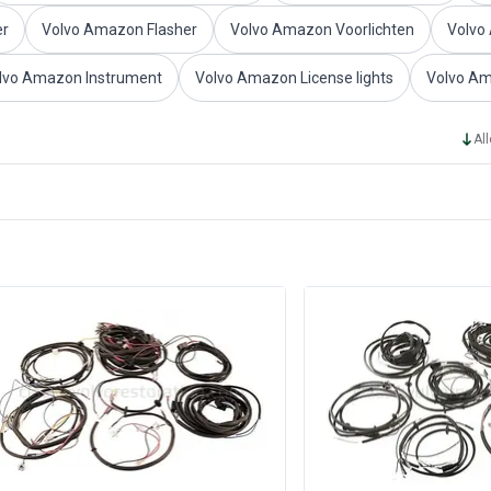
er
Volvo Amazon Flasher
Volvo Amazon Voorlichten
Volvo
lvo Amazon Instrument
Volvo Amazon License lights
Volvo Am
Al