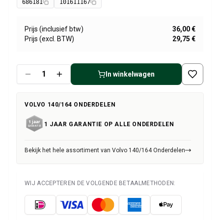
Volvo 1800 Onderdelen
686181
101611167
Volvo 1800 Remsysteem
Volvo 1800 Brandstof-/uitlaatsysteem
Prijs (inclusief btw)
36,00 €
Volvo 1800 Lichaamsdelen
Prijs (excl. BTW)
29,75 €
Volvo 1800 Koelsysteem
Volvo 1800 Motor gasklepverbinding
Volvo 1800 Motor onderdelen
In winkelwagen
Volvo 1800 Elektrische uitrusting
Volvo 1800 Voorvering
VOLVO 140/164 ONDERDELEN
Volvo 1800 Transmissie/Achterophanging
Volvo 1800 interieur onderdelen
1 JAAR GARANTIE OP ALLE ONDERDELEN
Volvo 1800 Verwarmingssysteem/Vernieuwde lucht (1961-73)
Volvo 1800 Wielen/Naafdoppen
Bekijk het hele assortiment van Volvo 140/164 Onderdelen
Volvo 1800 Diversen
Volvo 140/164 Onderdelen
Volvo 140/164 Lichaamsdelen
WIJ ACCEPTEREN DE VOLGENDE BETAALMETHODEN:
Volvo 140/164 Remsysteem
Volvo 140/164 Koelsysteem
Volvo 140/164 Elektrische uitrusting