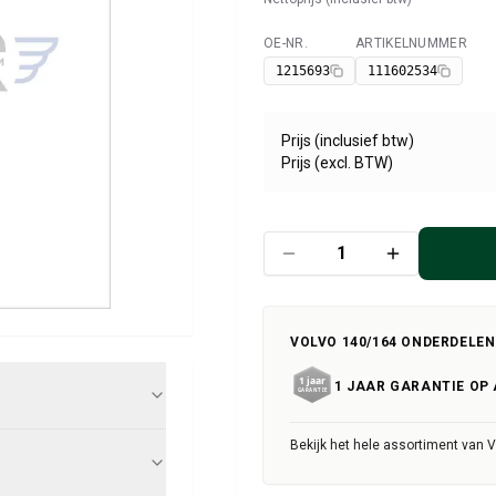
OE-NR.
ARTIKELNUMMER
Beschikbaar
1215693
111602534
Prijs (inclusief btw)
Prijs (excl. BTW)
VOLVO 140/164 ONDERDELEN
1 JAAR GARANTIE OP
Bekijk het hele assortiment van