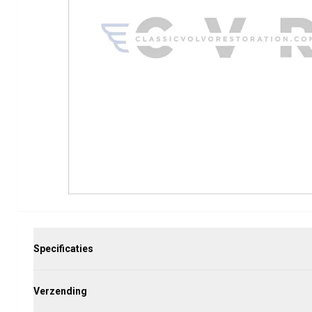
Volvo PV/Duett Diversen
Volvo PV/Duett motor gasklepverbinding
Volvo PV/Duett Heater/Fresh Air
Volvo PV/Duett Wielen/Hoofdkappen
Volvo Amazon Onderdelen
Volvo Amazon Lichaamsdelen
Volvo Amazon remsysteem
Volvo Amazon Koelsysteem
Volvo Amazon Elektrische uitrusting
Volvo Amazon Motoronderdelen
Volvo Amazon Motor gasklepverbinding
Volvo Amazon Brandstof-/uitlaatsysteem
Volvo Amazon Voorwielophanging
Volvo Amazon Interieur onderdelen
Kachel/Frisse lucht
Specificaties
Volvo Amazon Transmissie/Achterophanging
Volvo Amazon Diverse onderdelen
Verzending
Volvo Amazon Wielen/Hoofdkappen