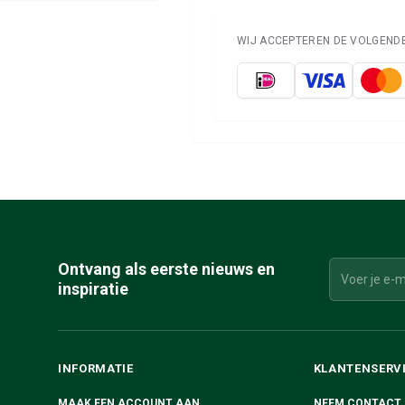
WIJ ACCEPTEREN DE VOLGEND
Ontvang als eerste nieuws en
inspiratie
INFORMATIE
KLANTENSERV
MAAK EEN ACCOUNT AAN
NEEM CONTACT 