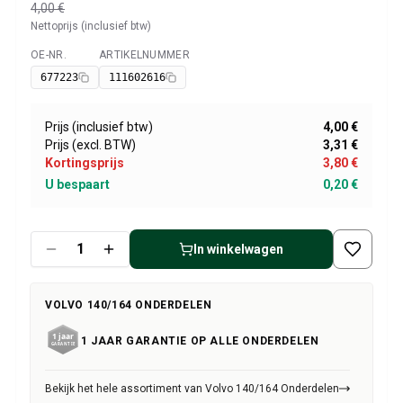
Volvo 1800 Onderdelen
4,00 €
Volvo 1800 Remsysteem
Nettoprijs (inclusief btw)
Volvo 1800 Brandstof-/uitlaatsysteem
OE-NR.
ARTIKELNUMMER
Beschikbaar
Volvo 1800 Lichaamsdelen
677223
111602616
Volvo 1800 Koelsysteem
Volvo 1800 Motor gasklepverbinding
Prijs (inclusief btw)
4,00 €
Volvo 1800 Motor onderdelen
Prijs (excl. BTW)
3,31 €
Volvo 1800 Elektrische uitrusting
Kortingsprijs
3,80 €
Volvo 1800 Voorvering
U bespaart
0,20 €
Volvo 1800 Transmissie/Achterophanging
Volvo 1800 interieur onderdelen
Volvo 1800 Verwarmingssysteem/Vernieuwde lucht (1961-73)
In winkelwagen
Volvo 1800 Wielen/Naafdoppen
Volvo 1800 Diversen
Volvo 140/164 Onderdelen
VOLVO 140/164 ONDERDELEN
Volvo 140/164 Lichaamsdelen
1 JAAR GARANTIE OP ALLE ONDERDELEN
Volvo 140/164 Remsysteem
Volvo 140/164 Koelsysteem
Volvo 140/164 Elektrische uitrusting
Bekijk het hele assortiment van Volvo 140/164 Onderdelen