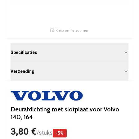
Volvo PV/Duett Diversen
Volvo PV/Duett motor gasklepverbinding
Volvo PV/Duett Heater/Fresh Air
Volvo PV/Duett Wielen/Hoofdkappen
Knijp om te zoomen
Volvo Amazon Onderdelen
Volvo Amazon Lichaamsdelen
Volvo Amazon remsysteem
Specificaties
Volvo Amazon Koelsysteem
Volvo Amazon Elektrische uitrusting
Verzending
Volvo Amazon Motoronderdelen
Volvo Amazon Motor gasklepverbinding
Volvo Amazon Brandstof-/uitlaatsysteem
Volvo Amazon Voorwielophanging
Volvo Amazon Interieur onderdelen
Deurafdichting met slotplaat voor Volvo
Kachel/Frisse lucht
140, 164
Volvo Amazon Transmissie/Achterophanging
Volvo Amazon Diverse onderdelen
3,80 €
Volvo Amazon Wielen/Hoofdkappen
/
stuks
-
5
%