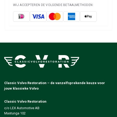
Volvo 140/164 Motor gasklepverbinding
WIJ ACCEPTEREN DE VOLGENDE BETAALMETHODEN:
Volvo 140/164 motoronderdelen
Volvo 140/164 Voorvering
Volvo 140/164 Brandstof-/uitlaatsysteem
Volvo 140/164 Kachel/Verversingslucht
Volvo 140/164 interieur onderdelen
Volvo 140/164 Transmissie/Achterwielophanging
Volvo 140/164 Diversen
Volvo 140/164 Wielen/Hoofddeksels
Volvo 240/260 Onderdelen
Volvo 240/260 Remsysteem
Volvo 240/260 Brandstof-/uitlaatsysteem
Volvo 240/260 Elektrische uitrusting
Classic Volvo Restoration – de vanzelfsprekende keuze voor
Volvo 240/260 Voorwielophanging
jouw klassieke Volvo
Volvo 240/260 interieur onderdelen
Volvo 240/260 Wielen
Classic Volvo Restoration
Volvo 240/260 Motoronderdelen
c/o LEX Automotive AB
Volvo 240/260 Lichaamsdelen
Mastunga 102
Volvo 240/260 Verwarming/Vernieuwde lucht