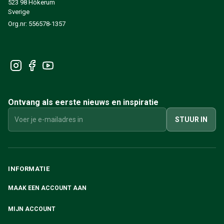
523 98 Hökerum
Volvo 240/260 Motor gasklepverbinding
Sverige
Volvo 240/260 Koelsysteem
Org.nr: 556578-1357
Volvo 240/260 Transmissie/Achterwielophanging
Volvo 240/260 Diversen
Volvo 740/760/780 Onderdelen
Volvo 740/760/780 Remsysteem
Volvo 700 Brandstof-/uitlaatsysteem
Volvo 740/760/780 Transmissie/Achterophanging
Ontvang als eerste nieuws en inspiratie
Volvo 700 Koelsysteem
Volvo 740/760/780 Diversen
STUUR IN
Volvo 740/760/780 Elektrische uitrusting
Volvo 700 Spatlappen
Volvo 700 Verwarmingssysteem/Fresh air unit
Volvo 700 Wielen/Hoofdkappen
INFORMATIE
Volvo 700 motoronderdelen
Volvo 740/760/780 Carrosserie-onderdelen
MAAK EEN ACCOUNT AAN
Volvo 740/760/780 Interieur onderdelen
MIJN ACCOUNT
Volvo 740/760/780 Voorvering