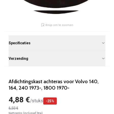
Volvo PV/Duett Diversen
Volvo PV/Duett motor gasklepverbinding
Volvo PV/Duett Heater/Fresh Air
Volvo PV/Duett Wielen/Hoofdkappen
Knijp om te zoomen
Volvo Amazon Onderdelen
Volvo Amazon Lichaamsdelen
Volvo Amazon remsysteem
Specificaties
Volvo Amazon Koelsysteem
Volvo Amazon Elektrische uitrusting
Verzending
Volvo Amazon Motoronderdelen
Volvo Amazon Motor gasklepverbinding
Volvo Amazon Brandstof-/uitlaatsysteem
Volvo Amazon Voorwielophanging
Afdichtingskast achteras voor Volvo 140,
Volvo Amazon Interieur onderdelen
164, 240 1973-, 1800 1970-
Kachel/Frisse lucht
Volvo Amazon Transmissie/Achterophanging
4,88 €
/
stuks
-
25
%
Volvo Amazon Diverse onderdelen
Volvo Amazon Wielen/Hoofdkappen
6,50 €
Nettoprijs (inclusief btw)