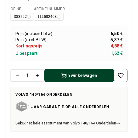
Volvo 1800 Onderdelen
Volvo 1800 Remsysteem
OE-NR.
ARTIKELNUMMER
Beschikbaar
Volvo 1800 Brandstof-/uitlaatsysteem
383222
111602463
Volvo 1800 Lichaamsdelen
Volvo 1800 Koelsysteem
Prijs (inclusief btw)
6,50 €
Volvo 1800 Motor gasklepverbinding
Prijs (excl. BTW)
5,37 €
Volvo 1800 Motor onderdelen
Kortingsprijs
4,88 €
Volvo 1800 Elektrische uitrusting
U bespaart
1,62 €
Volvo 1800 Voorvering
Volvo 1800 Transmissie/Achterophanging
Volvo 1800 interieur onderdelen
In winkelwagen
Volvo 1800 Verwarmingssysteem/Vernieuwde lucht (1961-73)
Volvo 1800 Wielen/Naafdoppen
VOLVO 140/164 ONDERDELEN
Volvo 1800 Diversen
Volvo 140/164 Onderdelen
1 JAAR GARANTIE OP ALLE ONDERDELEN
Volvo 140/164 Lichaamsdelen
Volvo 140/164 Remsysteem
Bekijk het hele assortiment van Volvo 140/164 Onderdelen
Volvo 140/164 Koelsysteem
Volvo 140/164 Elektrische uitrusting