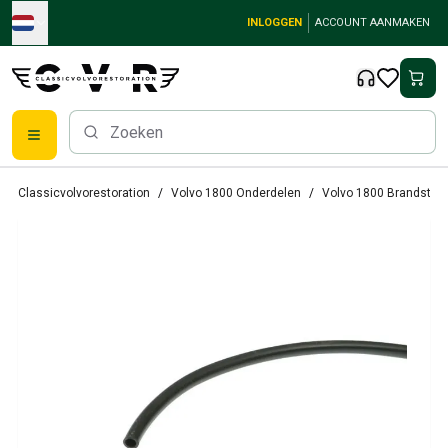
Skip to main content
INLOGGEN
ACCOUNT AANMAKEN
Klassieke Volvo onderdelen
Classicvolvorestoration
Volvo 1800 Onderdelen
Volvo 1800 Brandstof-
Remmen
Volvo PV/Duett Onderdelen
Volvo PV/Duett remsysteem
Volvo PV/Duett Brandstof-/uitlaatsysteem
Volvo PV/Duett Elektrische apparatuur
Volvo PV/Duett Voorvering
Volvo PV/Duett interieur onderdelen
Volvo PV/Duett Lichaamsdelen
Volvo PV/Duett Transmissie/Achterophanging
Volvo PV/Duett Koelsysteem
Volvo PV/Duett motoronderdelen