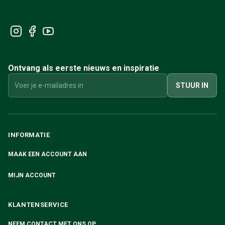
Volvo 240/260 Motor gasklepverbinding
Volvo 240/260 Koelsysteem
Volvo 240/260 Transmissie/Achterwielophanging
Volvo 240/260 Diversen
Volvo 740/760/780 Onderdelen
Ontvang als eerste nieuws en inspiratie
Volvo 740/760/780 Remsysteem
Volvo 700 Brandstof-/uitlaatsysteem
STUUR IN
Volvo 740/760/780 Transmissie/Achterophanging
Volvo 700 Koelsysteem
Volvo 740/760/780 Diversen
Volvo 740/760/780 Elektrische uitrusting
INFORMATIE
Volvo 700 Spatlappen
Volvo 700 Verwarmingssysteem/Fresh air unit
MAAK EEN ACCOUNT AAN
Volvo 700 Wielen/Hoofdkappen
MIJN ACCOUNT
Volvo 700 motoronderdelen
Volvo 740/760/780 Carrosserie-onderdelen
Volvo 740/760/780 Interieur onderdelen
KLANTENSERVICE
Volvo 740/760/780 Voorvering
NEEM CONTACT MET ONS OP