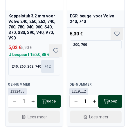
Koppelstuk 3,2 mm voor
EGR-beugel voor Volvo
Volvo 240, 260, 262, 740,
240, 740
760, 780, 940, 960, S40,
S70, S80, S90, V40, V70,
5,30 €
V90
200, 700
5,02 €
5,90 €
U bespaart
15%
0,88 €
240, 260, 262, 740
+
12
Beschikbaar
Beschikbaar
OE-NUMMER
OE-NUMMER
1332455
1219112
Koop
Koop
Lees meer
Lees meer