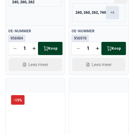
Koelsysteem
240, 260, 262
Aandrijving
240, 260, 262, 740
+
6
Gasregeling
Chassis & Besturing
Beschikbaar
Beschikbaar
Verwarming & Airco
OE-NUMMER
OE-NUMMER
Accessoires & Overig
956984
956970
Carrosserie
Koop
Koop
Interieur
Campagne
Lees meer
Lees meer
Actie van de maand
-
15
%