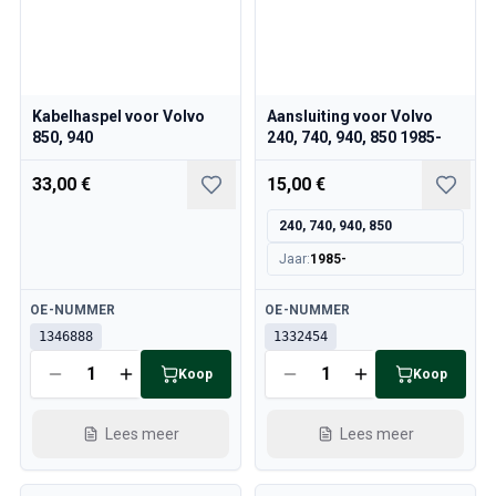
Volvo 140/164 Motor gasklepverbinding
Volvo 140/164 motoronderdelen
Volvo 140/164 Voorvering
Volvo 140/164 Brandstof-/uitlaatsysteem
Volvo 140/164 Kachel/Verversingslucht
Kabelhaspel voor Volvo
Aansluiting voor Volvo
850, 940
240, 740, 940, 850 1985-
Volvo 140/164 interieur onderdelen
Volvo 140/164 Transmissie/Achterwielophanging
33,00 €
15,00 €
Volvo 140/164 Diversen
Volvo 140/164 Wielen/Hoofddeksels
240, 740, 940, 850
Volvo 240/260 Onderdelen
Jaar
:
1985-
Volvo 240/260 Remsysteem
Volvo 240/260 Brandstof-/uitlaatsysteem
Beschikbaar
Beschikbaar
OE-NUMMER
OE-NUMMER
Volvo 240/260 Elektrische uitrusting
1346888
1332454
Volvo 240/260 Voorwielophanging
Koop
Koop
Volvo 240/260 interieur onderdelen
Volvo 240/260 Wielen
Volvo 240/260 Motoronderdelen
Lees meer
Lees meer
Volvo 240/260 Lichaamsdelen
Volvo 240/260 Verwarming/Vernieuwde lucht