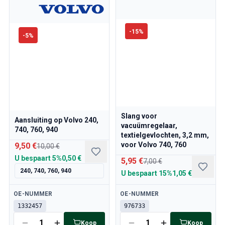
Volvo 240/260 Motor gasklepverbinding
Volvo 240/260 Koelsysteem
Volvo 240/260 Transmissie/Achterwielophanging
-
15
%
-
5
%
Volvo 240/260 Diversen
Volvo 740/760/780 Onderdelen
Volvo 740/760/780 Remsysteem
Volvo 700 Brandstof-/uitlaatsysteem
Volvo 740/760/780 Transmissie/Achterophanging
Volvo 700 Koelsysteem
Slang voor
Volvo 740/760/780 Diversen
Aansluiting op Volvo 240,
vacuümregelaar,
Volvo 740/760/780 Elektrische uitrusting
740, 760, 940
textielgevlochten, 3,2 mm,
Volvo 700 Spatlappen
voor Volvo 740, 760
9,50 €
10,00 €
Volvo 700 Verwarmingssysteem/Fresh air unit
U bespaart
5%
0,50 €
5,95 €
7,00 €
Volvo 700 Wielen/Hoofdkappen
240, 740, 760, 940
U bespaart
15%
1,05 €
Volvo 700 motoronderdelen
Volvo 740/760/780 Carrosserie-onderdelen
Beschikbaar
Beschikbaar
OE-NUMMER
OE-NUMMER
Volvo 740/760/780 Interieur onderdelen
1332457
976733
Volvo 740/760/780 Voorvering
Koop
Koop