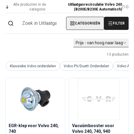
Volvo PV/Duett Diversen
Alle producten in de
Uitlaatgasrecirculatie Volvo 240
(
13
)
categorie:
(B200E/B230E Automatisch)
Volvo PV/Duett motor gasklepverbinding
Volvo PV/Duett Heater/Fresh Air
CATEGORIEËN
FILTER
Volvo PV/Duett Wielen/Hoofdkappen
Volvo Amazon Onderdelen
Volvo Amazon Lichaamsdelen
Prijs - van hoog naar laag
Volvo Amazon remsysteem
13
producten
Volvo Amazon Koelsysteem
Volvo Amazon Elektrische uitrusting
Klassieke Volvo onderdelen
Volvo PV/Duett Onderdelen
Volvo Am
Volvo Amazon Motoronderdelen
Volvo Amazon Motor gasklepverbinding
Volvo Amazon Brandstof-/uitlaatsysteem
Volvo Amazon Voorwielophanging
Volvo Amazon Interieur onderdelen
Kachel/Frisse lucht
Volvo Amazon Transmissie/Achterophanging
Volvo Amazon Diverse onderdelen
EGR-klep voor Volvo 240,
Vacuümbooster voor
Volvo Amazon Wielen/Hoofdkappen
740
Volvo 240, 740, 940