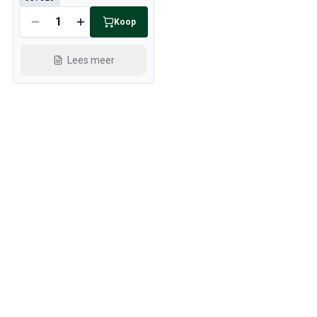
Koop
Lees meer