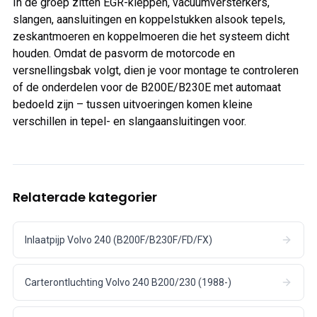
In de groep zitten EGR-kleppen, vacuumversterkers,
slangen, aansluitingen en koppelstukken alsook tepels,
zeskantmoeren en koppelmoeren die het systeem dicht
houden. Omdat de pasvorm de motorcode en
versnellingsbak volgt, dien je voor montage te controleren
of de onderdelen voor de B200E/B230E met automaat
bedoeld zijn – tussen uitvoeringen komen kleine
verschillen in tepel- en slangaansluitingen voor.
Relaterade kategorier
Inlaatpijp Volvo 240 (B200F/B230F/FD/FX)
Carterontluchting Volvo 240 B200/230 (1988-)