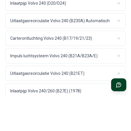
Inlaatpijp Volvo 240 (D20/D24)
Uitlaatgasrecirculatie Volvo 240 (B230A) Automatisch
Carterontluchting Volvo 240 (B17/19/21/23)
Impuls luchtsysteem Volvo 240 (B21A/B23A/E)
Uitlaatgasrecirculatie Volvo 240 (B21ET)
Inlaatpijp Volvo 240/260 (B27E) (1978)