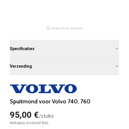
Volvo PV/Duett Diversen
Volvo PV/Duett motor gasklepverbinding
Volvo PV/Duett Heater/Fresh Air
Volvo PV/Duett Wielen/Hoofdkappen
Knijp om te zoomen
Volvo Amazon Onderdelen
Volvo Amazon Lichaamsdelen
Volvo Amazon remsysteem
Specificaties
Volvo Amazon Koelsysteem
Volvo Amazon Elektrische uitrusting
Verzending
Volvo Amazon Motoronderdelen
Volvo Amazon Motor gasklepverbinding
Volvo Amazon Brandstof-/uitlaatsysteem
Volvo Amazon Voorwielophanging
Volvo Amazon Interieur onderdelen
Spuitmond voor Volvo 740, 760
Kachel/Frisse lucht
Volvo Amazon Transmissie/Achterophanging
95,00 €
Volvo Amazon Diverse onderdelen
/
stuks
Volvo Amazon Wielen/Hoofdkappen
Nettoprijs (inclusief btw)