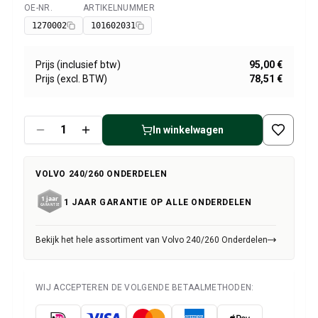
Volvo 1800 Onderdelen
OE-NR.
ARTIKELNUMMER
Beschikbaar
Volvo 1800 Remsysteem
1270002
101602031
Volvo 1800 Brandstof-/uitlaatsysteem
Volvo 1800 Lichaamsdelen
Prijs (inclusief btw)
95,00 €
Volvo 1800 Koelsysteem
Prijs (excl. BTW)
78,51 €
Volvo 1800 Motor gasklepverbinding
Volvo 1800 Motor onderdelen
Volvo 1800 Elektrische uitrusting
In winkelwagen
Volvo 1800 Voorvering
Volvo 1800 Transmissie/Achterophanging
Volvo 1800 interieur onderdelen
VOLVO 240/260 ONDERDELEN
Volvo 1800 Verwarmingssysteem/Vernieuwde lucht (1961-73)
1 JAAR GARANTIE OP ALLE ONDERDELEN
Volvo 1800 Wielen/Naafdoppen
Volvo 1800 Diversen
Volvo 140/164 Onderdelen
Bekijk het hele assortiment van Volvo 240/260 Onderdelen
Volvo 140/164 Lichaamsdelen
Volvo 140/164 Remsysteem
WIJ ACCEPTEREN DE VOLGENDE BETAALMETHODEN:
Volvo 140/164 Koelsysteem
Volvo 140/164 Elektrische uitrusting