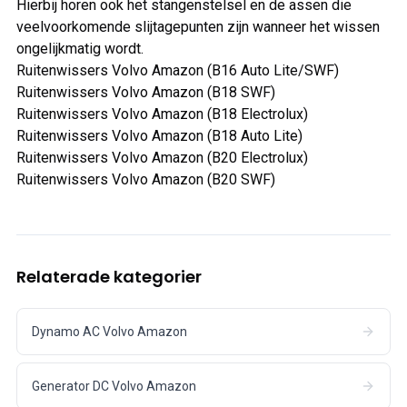
Hierbij horen ook het stangenstelsel en de assen die
veelvoorkomende slijtagepunten zijn wanneer het wissen
ongelijkmatig wordt.
Ruitenwissers Volvo Amazon (B16 Auto Lite/SWF)
Ruitenwissers Volvo Amazon (B18 SWF)
Ruitenwissers Volvo Amazon (B18 Electrolux)
Ruitenwissers Volvo Amazon (B18 Auto Lite)
Ruitenwissers Volvo Amazon (B20 Electrolux)
Ruitenwissers Volvo Amazon (B20 SWF)
Relaterade kategorier
Dynamo AC Volvo Amazon
Generator DC Volvo Amazon