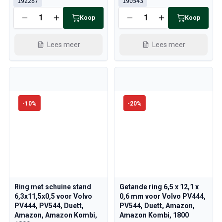
192287
190543
Koop
Koop
Lees meer
Lees meer
-
10
%
-
20
%
Ring met schuine stand
Getande ring 6,5 x 12,1 x
6,3x11,5x0,5 voor Volvo
0,6 mm voor Volvo PV444,
PV444, PV544, Duett,
PV544, Duett, Amazon,
Amazon, Amazon Kombi,
Amazon Kombi, 1800