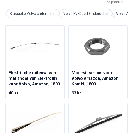
Volvo 1800 Onderdelen
23
producten
Volvo 1800 Remsysteem
Klassieke Volvo onderdelen
Volvo PV/Duett Onderdelen
Volvo Am
Volvo 1800 Brandstof-/uitlaatsysteem
Volvo 1800 Lichaamsdelen
Volvo 1800 Koelsysteem
Volvo 1800 Motor gasklepverbinding
Volvo 1800 Motor onderdelen
Volvo 1800 Elektrische uitrusting
Volvo 1800 Voorvering
Volvo 1800 Transmissie/Achterophanging
Volvo 1800 interieur onderdelen
Elektrische ruitenwisser
Moerwisserbus voor
Volvo 1800 Verwarmingssysteem/Vernieuwde lucht (1961-73)
met snoer van Elektrolux
Volvo Amazon, Amazon
voor Volvo, Amazon, 1800
Kombi, 1800
Volvo 1800 Wielen/Naafdoppen
Volvo 1800 Diversen
40 kr
37 kr
Volvo 140/164 Onderdelen
Volvo 140/164 Lichaamsdelen
Volvo 140/164 Remsysteem
Volvo 140/164 Koelsysteem
Volvo 140/164 Elektrische uitrusting