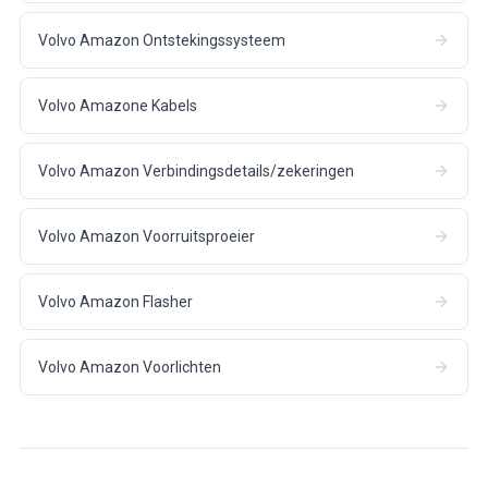
Volvo Amazon Ontstekingssysteem
Volvo Amazone Kabels
Volvo Amazon Verbindingsdetails/zekeringen
Volvo Amazon Voorruitsproeier
Volvo Amazon Flasher
Volvo Amazon Voorlichten