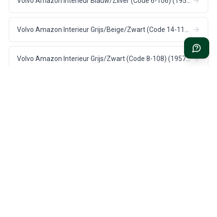
Volvo Amazon Interieur Blauw/Zilver (Code 6-106) (1957-58)
Volvo Amazon Interieur Grijs/Beige/Zwart (Code 14-112) (1958-60)
Volvo Amazon Interieur Grijs/Zwart (Code 8-108) (1957-58)
Volvo Amazon Interieur Grijsblauw/Beige (Code 12-110) (1959-60)
Volvo Amazon Interieur Rood/Beige (US) (Code 17-115) (1959-60)
Volvo Amazon Interieur Turquoise/Beige (Code 18-114) (1959-60)
Volvo Amazon Interieur Lichtbruin (Code 119-160) (1960-61)