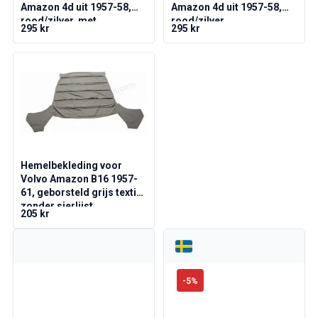
Volvo 1800 Onderdelen
Amazon 4d uit 1957-58,
Amazon 4d uit 1957-58,
Volvo 1800 Remsysteem
rood/zilver, met
rood/zilver.
295 kr
295 kr
Volvo 1800 Brandstof-/uitlaatsysteem
inklapbare onderdelen.
Volvo 1800 Lichaamsdelen
Volvo 1800 Koelsysteem
Volvo 1800 Motor gasklepverbinding
Volvo 1800 Motor onderdelen
Volvo 1800 Elektrische uitrusting
Volvo 1800 Voorvering
Volvo 1800 Transmissie/Achterophanging
Hemelbekleding voor
Volvo 1800 interieur onderdelen
Volvo Amazon B16 1957-
Volvo 1800 Verwarmingssysteem/Vernieuwde lucht (1961-73)
61, geborsteld grijs textiel
Volvo 1800 Wielen/Naafdoppen
zonder sierlijst.
205 kr
Volvo 1800 Diversen
Volvo 140/164 Onderdelen
Volvo 140/164 Lichaamsdelen
Volvo 140/164 Remsysteem
-
5
%
Volvo 140/164 Koelsysteem
Volvo 140/164 Elektrische uitrusting