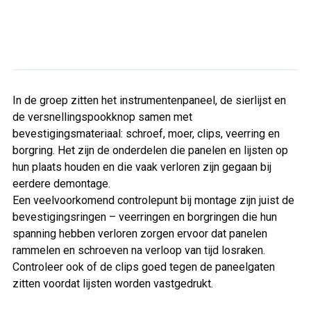
In de groep zitten het instrumentenpaneel, de sierlijst en
de versnellingspookknop samen met
bevestigingsmateriaal: schroef, moer, clips, veerring en
borgring. Het zijn de onderdelen die panelen en lijsten op
hun plaats houden en die vaak verloren zijn gegaan bij
eerdere demontage.
Een veelvoorkomend controlepunt bij montage zijn juist de
bevestigingsringen – veerringen en borgringen die hun
spanning hebben verloren zorgen ervoor dat panelen
rammelen en schroeven na verloop van tijd losraken.
Controleer ook of de clips goed tegen de paneelgaten
zitten voordat lijsten worden vastgedrukt.