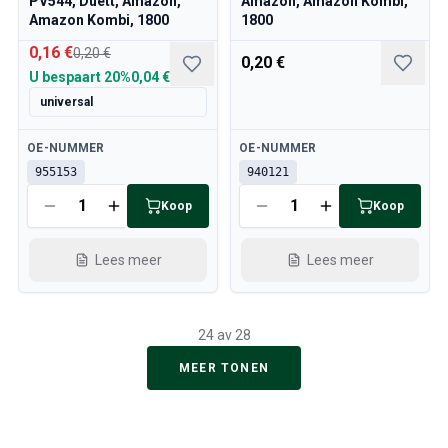
PV544, Duett, Amazon,
Amazon, Amazon Kombi,
Amazon Kombi, 1800
1800
0,16 €
0,20 €
0,20 €
U bespaart
20%
0,04 €
universal
Beschikbaar
Beschikbaar
OE-NUMMER
OE-NUMMER
955153
940121
Koop
Koop
Lees meer
Lees meer
24 av 28
MEER TONEN