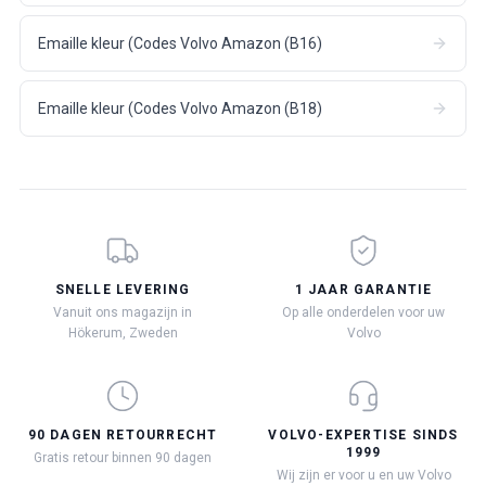
Emaille kleur (Codes Volvo Amazon (B16)
Emaille kleur (Codes Volvo Amazon (B18)
SNELLE LEVERING
1 JAAR GARANTIE
Vanuit ons magazijn in
Op alle onderdelen voor uw
Hökerum, Zweden
Volvo
90 DAGEN RETOURRECHT
VOLVO-EXPERTISE SINDS
1999
Gratis retour binnen 90 dagen
Wij zijn er voor u en uw Volvo