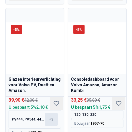
Volvo 240/260 Motor gasklepverbinding
Volvo 240/260 Koelsysteem
Volvo 240/260 Transmissie/Achterwielophanging
Volvo 240/260 Diversen
-
5
%
-
5
%
Volvo 740/760/780 Onderdelen
Volvo 740/760/780 Remsysteem
Volvo 700 Brandstof-/uitlaatsysteem
Volvo 740/760/780 Transmissie/Achterophanging
Volvo 700 Koelsysteem
Volvo 740/760/780 Diversen
Volvo 740/760/780 Elektrische uitrusting
Glazen interieurverlichting
Consoledashboard voor
Volvo 700 Spatlappen
voor Volvo PV, Duett en
Volvo Amazon, Amazon
Volvo 700 Verwarmingssysteem/Fresh air unit
Amazon.
Kombi
Volvo 700 Wielen/Hoofdkappen
39,90 €
33,25 €
42,00 €
35,00 €
Volvo 700 motoronderdelen
U bespaart
5%
2,10 €
U bespaart
5%
1,75 €
Volvo 740/760/780 Carrosserie-onderdelen
120, 130, 220
Volvo 740/760/780 Interieur onderdelen
PV444, PV544, 445, 210
+
3
Bouwjaar
:
1957-70
Volvo 740/760/780 Voorvering