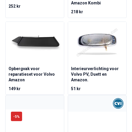
Volvo 1800 Onderdelen
Amazon Kombi
252 kr
Volvo 1800 Remsysteem
218 kr
Volvo 1800 Brandstof-/uitlaatsysteem
Volvo 1800 Lichaamsdelen
Volvo 1800 Koelsysteem
Volvo 1800 Motor gasklepverbinding
Volvo 1800 Motor onderdelen
Volvo 1800 Elektrische uitrusting
Volvo 1800 Voorvering
Volvo 1800 Transmissie/Achterophanging
Opbergvak voor
Interieurverlichting voor
Volvo 1800 interieur onderdelen
reparatieset voor Volvo
Volvo PV, Duett en
Volvo 1800 Verwarmingssysteem/Vernieuwde lucht (1961-73)
Amazon
Amazon.
Volvo 1800 Wielen/Naafdoppen
149 kr
51 kr
Volvo 1800 Diversen
Volvo 140/164 Onderdelen
Volvo 140/164 Lichaamsdelen
Volvo 140/164 Remsysteem
-
5
%
Volvo 140/164 Koelsysteem
Volvo 140/164 Elektrische uitrusting