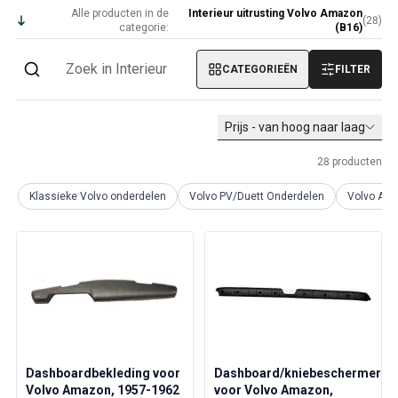
Volvo PV/Duett Diversen
Alle producten in de
Interieur uitrusting Volvo Amazon
(
28
)
categorie:
(B16)
Volvo PV/Duett motor gasklepverbinding
Volvo PV/Duett Heater/Fresh Air
CATEGORIEËN
FILTER
Volvo PV/Duett Wielen/Hoofdkappen
Volvo Amazon Onderdelen
Volvo Amazon Lichaamsdelen
Prijs - van hoog naar laag
Volvo Amazon remsysteem
28
producten
Volvo Amazon Koelsysteem
Volvo Amazon Elektrische uitrusting
Klassieke Volvo onderdelen
Volvo PV/Duett Onderdelen
Volvo Am
Volvo Amazon Motoronderdelen
Volvo Amazon Motor gasklepverbinding
Volvo Amazon Brandstof-/uitlaatsysteem
Volvo Amazon Voorwielophanging
Volvo Amazon Interieur onderdelen
Kachel/Frisse lucht
Volvo Amazon Transmissie/Achterophanging
Volvo Amazon Diverse onderdelen
Dashboardbekleding voor
Dashboard/kniebeschermer
Volvo Amazon Wielen/Hoofdkappen
Volvo Amazon, 1957-1962
voor Volvo Amazon,