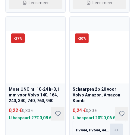
Lees meer
Lees meer
-
27
%
-
20
%
Moer UNC nr. 10-24 h=3,1
Schaarpen 2 x 20 voor
mm voor Volvo 140, 164,
Volvo Amazon, Amazon
240, 340, 740, 760, 940
Kombi
0,22 €
0,24 €
0,30 €
0,30 €
U bespaart
27%
0,08 €
U bespaart
20%
0,06 €
PV444, PV544, 445, 210
+
7