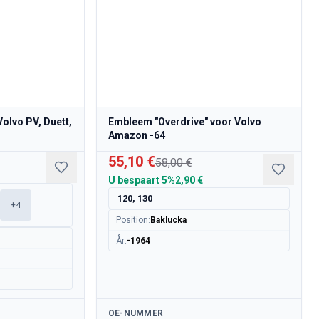
olvo PV, Duett,
Embleem "Overdrive" voor Volvo
Amazon -64
55,10 €
58,00 €
U bespaart
5%
2,90 €
120, 130
0
+
4
Position
:
Baklucka
År
:
-1964
Beschikbaar
OE-NUMMER