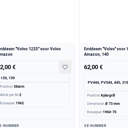
mbleem "Volvo 122S" voor Volvo
Embleem "Volvo" voor V
mazon
Amazon, 140
2,00 €
62,00 €
120, 130
PV444, PV544, 445, 21
Position
:
Skärm
Antal per bil
:
2
Position
:
Kylargrill
Bouwjaar
:
1962
Dimension
:
Ø 73 mm
Bouwjaar
:
1964-70
eschikbaar
Beschikbaar
E-NUMMER
OE-NUMMER