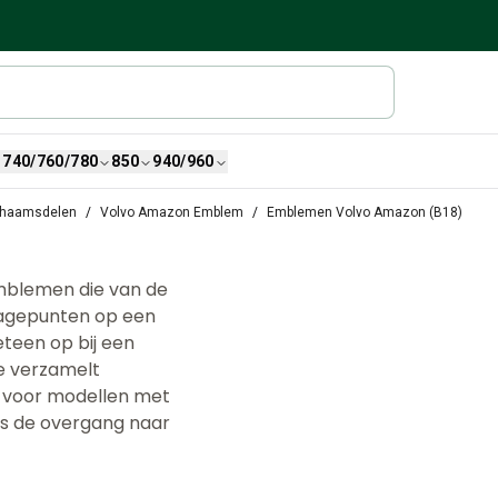
740/760/780
850
940/960
chaamsdelen
Volvo Amazon Emblem
Emblemen Volvo Amazon (B18)
emblemen die van de
jtagepunten op een
teen op bij een
e verzamelt
s voor modellen met
ens de overgang naar