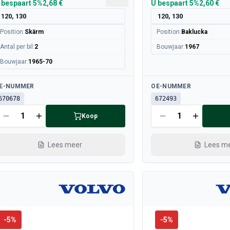
 bespaart
5%
2,68 €
U bespaart
5%
2,60 €
120, 130
120, 130
Position
:
Skärm
Position
:
Baklucka
Antal per bil
:
2
Bouwjaar
:
1967
Bouwjaar
:
1965-70
eschikbaar
Beschikbaar
E-NUMMER
OE-NUMMER
670678
672493
Koop
Lees meer
Lees m
-
5
%
-
5
%