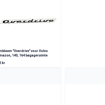
mbleem "Overdrive" voor Volvo
mazon, 140, 164 bagageruimte
2 kr