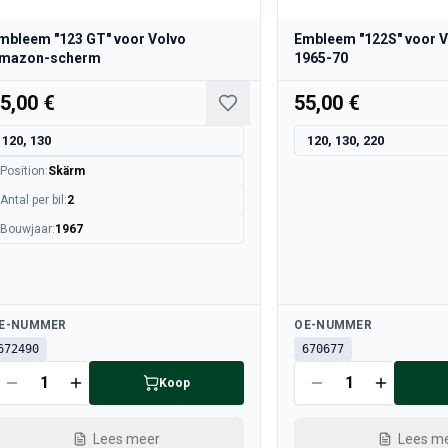
mbleem "123 GT" voor Volvo
Embleem "122S" voor 
mazon-scherm
1965-70
5,00 €
55,00 €
120, 130
120, 130, 220
Position
:
Skärm
Antal per bil
:
2
Bouwjaar
:
1967
eschikbaar
Beschikbaar
E-NUMMER
OE-NUMMER
672490
670677
Koop
Lees meer
Lees m