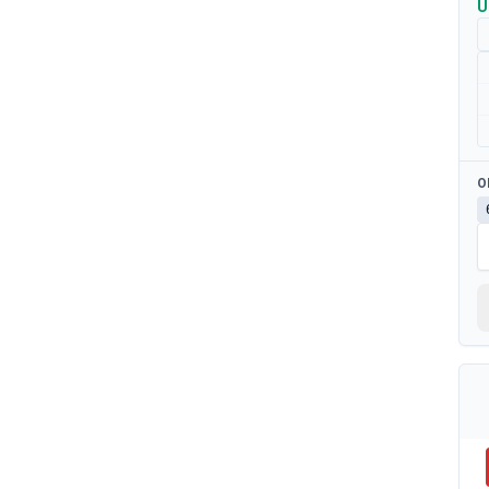
U
B
O