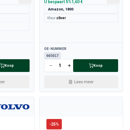
U bespaart
5%
1,60 €
Amazon, 1800
Kleur
:
zilver
Beschikbaar
OE-NUMMER
665017
Koop
Koop
eer
Lees meer
-
25
%