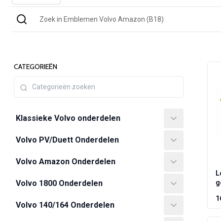
Volvo PV/Duett Diversen
Volvo PV/Duett motor gasklepverbinding
Volvo PV/Duett Heater/Fresh Air
Volvo PV/Duett Wielen/Hoofdkappen
Volvo Amazon Onderdelen
CATEGORIEËN
Volvo Amazon Lichaamsdelen
Volvo Amazon remsysteem
Volvo Amazon Koelsysteem
Volvo Amazon Elektrische uitrusting
Volvo Amazon Motoronderdelen
Klassieke Volvo onderdelen
Volvo Amazon Motor gasklepverbinding
Volvo Amazon Brandstof-/uitlaatsysteem
Volvo PV/Duett Onderdelen
Volvo Amazon Voorwielophanging
Volvo Amazon Onderdelen
Volvo Amazon Interieur onderdelen
L
Kachel/Frisse lucht
Volvo 1800 Onderdelen
g
Volvo Amazon Transmissie/Achterophanging
Volvo Amazon Diverse onderdelen
1
Volvo 140/164 Onderdelen
Volvo Amazon Wielen/Hoofdkappen