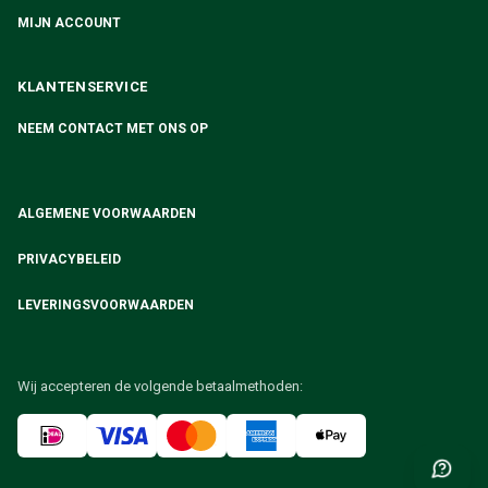
Volvo 850 Onderdelen
MIJN ACCOUNT
Volvo 850 Remsysteem
Volvo 850 Wielen/Hoofdkappen
Volvo 850 Lichaamsdelen
KLANTENSERVICE
Volvo 850 Brandstof-/uitlaatsysteem
NEEM CONTACT MET ONS OP
Volvo 850 interieur onderdelen
Volvo 850 Transmissie
Volvo 850 Koelsysteem
Volvo 850 Motoronderdelen
ALGEMENE VOORWAARDEN
Volvo 850 Elektrische uitrusting
PRIVACYBELEID
Volvo 850 Verwarmingssysteem
Volvo 850 Besturing/vering
LEVERINGSVOORWAARDEN
Volvo 850 Diverse onderdelen
Volvo 940/960 Onderdelen
Remmen
Wij accepteren de volgende betaalmethoden:
Elektra
Motor
Brandstof & Uitlaat
Velgen & Banden