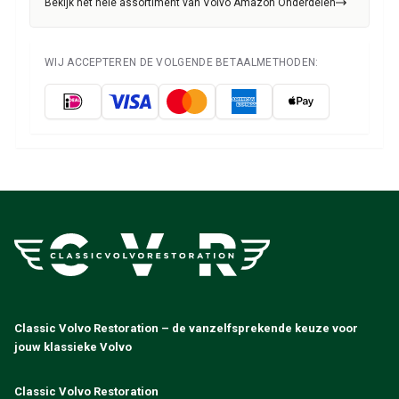
Bekijk het hele assortiment van Volvo Amazon Onderdelen
Volvo 140/164 Motor gasklepverbinding
Volvo 140/164 motoronderdelen
Volvo 140/164 Voorvering
WIJ ACCEPTEREN DE VOLGENDE BETAALMETHODEN:
Volvo 140/164 Brandstof-/uitlaatsysteem
Volvo 140/164 Kachel/Verversingslucht
Volvo 140/164 interieur onderdelen
Volvo 140/164 Transmissie/Achterwielophanging
Volvo 140/164 Diversen
Volvo 140/164 Wielen/Hoofddeksels
Volvo 240/260 Onderdelen
Volvo 240/260 Remsysteem
Volvo 240/260 Brandstof-/uitlaatsysteem
Volvo 240/260 Elektrische uitrusting
Volvo 240/260 Voorwielophanging
Volvo 240/260 interieur onderdelen
Volvo 240/260 Wielen
Classic Volvo Restoration – de vanzelfsprekende keuze voor
jouw klassieke Volvo
Volvo 240/260 Motoronderdelen
Volvo 240/260 Lichaamsdelen
Volvo 240/260 Verwarming/Vernieuwde lucht
Classic Volvo Restoration