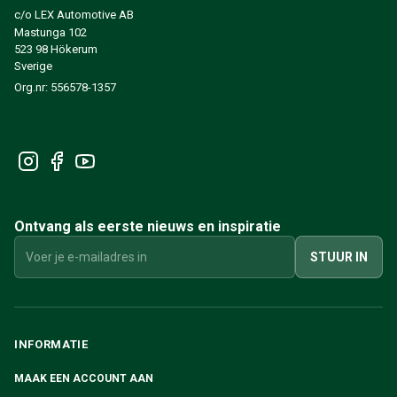
Volvo 240/260 Motor gasklepverbinding
c/o LEX Automotive AB
Mastunga 102
Volvo 240/260 Koelsysteem
523 98 Hökerum
Volvo 240/260 Transmissie/Achterwielophanging
Sverige
Volvo 240/260 Diversen
Org.nr: 556578-1357
Volvo 740/760/780 Onderdelen
Volvo 740/760/780 Remsysteem
Volvo 700 Brandstof-/uitlaatsysteem
Volvo 740/760/780 Transmissie/Achterophanging
Volvo 700 Koelsysteem
Volvo 740/760/780 Diversen
Ontvang als eerste nieuws en inspiratie
Volvo 740/760/780 Elektrische uitrusting
Volvo 700 Spatlappen
STUUR IN
Volvo 700 Verwarmingssysteem/Fresh air unit
Volvo 700 Wielen/Hoofdkappen
Volvo 700 motoronderdelen
Volvo 740/760/780 Carrosserie-onderdelen
INFORMATIE
Volvo 740/760/780 Interieur onderdelen
Volvo 740/760/780 Voorvering
MAAK EEN ACCOUNT AAN