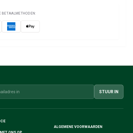
E BETAALMETHODEN:
STUUR IN
ICE
ALGEMENE VOORWAARDEN
MET ONS OP