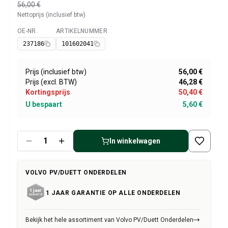
Volvo 1800 Onderdelen
56,00 €
Volvo 1800 Remsysteem
Nettoprijs (inclusief btw)
Volvo 1800 Brandstof-/uitlaatsysteem
OE-NR.
ARTIKELNUMMER
Beschikbaar
Volvo 1800 Lichaamsdelen
237186
101602041
Volvo 1800 Koelsysteem
Volvo 1800 Motor gasklepverbinding
Prijs (inclusief btw)
56,00 €
Volvo 1800 Motor onderdelen
Prijs (excl. BTW)
46,28 €
Volvo 1800 Elektrische uitrusting
Kortingsprijs
50,40 €
Volvo 1800 Voorvering
U bespaart
5,60 €
Volvo 1800 Transmissie/Achterophanging
Volvo 1800 interieur onderdelen
Volvo 1800 Verwarmingssysteem/Vernieuwde lucht (1961-73)
In winkelwagen
Volvo 1800 Wielen/Naafdoppen
Volvo 1800 Diversen
Volvo 140/164 Onderdelen
VOLVO PV/DUETT ONDERDELEN
Volvo 140/164 Lichaamsdelen
1 JAAR GARANTIE OP ALLE ONDERDELEN
Volvo 140/164 Remsysteem
Volvo 140/164 Koelsysteem
Volvo 140/164 Elektrische uitrusting
Bekijk het hele assortiment van Volvo PV/Duett Onderdelen