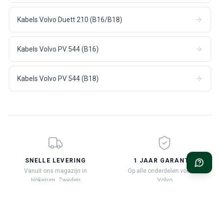
Kabels Volvo Duett 210 (B16/B18)
Kabels Volvo PV 544 (B16)
Kabels Volvo PV 544 (B18)
SNELLE LEVERING
1 JAAR GARANTIE
Vanuit ons magazijn in
Op alle onderdelen voor uw
Hökerum, Zweden
Volvo