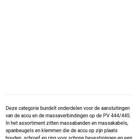
Deze categorie bundelt onderdelen voor de aansluitingen
van de accu en de massaverbindingen op de PV 444/445.
In het assortiment zitten massabanden en massakabels,
spanbeugels en klemmen die de accu op zijn plaats
houden, schroef en ring voor schone bevestigingen en een