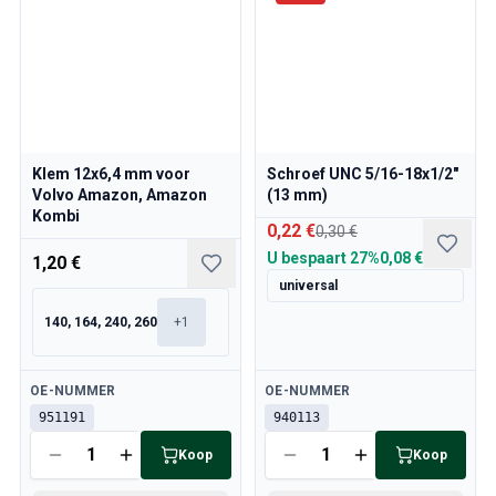
Klem 12x6,4 mm voor
Schroef UNC 5/16-18x1/2"
Volvo Amazon, Amazon
(13 mm)
Kombi
0,22 €
0,30 €
U bespaart
27%
0,08 €
1,20 €
universal
140, 164, 240, 260
+
1
Beschikbaar
Beschikbaar
OE-NUMMER
OE-NUMMER
951191
940113
Koop
Koop