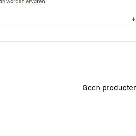
kan worden ervaren
Geen producte