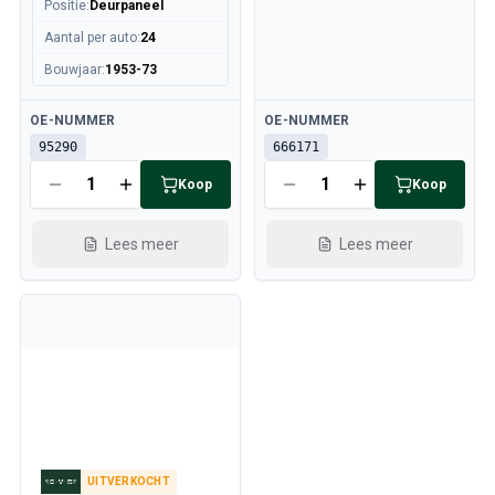
Positie
:
Deurpaneel
Koelsysteem
Aandrijving
Aantal per auto
:
24
Gasregeling
Bouwjaar
:
1953-73
Chassis & Besturing
Verwarming & Airco
Beschikbaar
Beschikbaar
OE-NUMMER
OE-NUMMER
Accessoires & Overig
95290
666171
Carrosserie
Koop
Koop
Interieur
Campagne
Lees meer
Lees meer
Actie van de maand
UITVERKOCHT