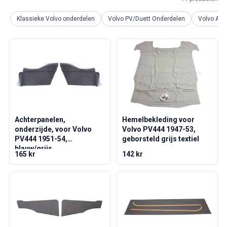
Volvo PV/Duett Diversen
Klassieke Volvo onderdelen
Volvo PV/Duett Onderdelen
Volvo Am
Volvo PV/Duett motor gasklepverbinding
Volvo PV/Duett Heater/Fresh Air
Volvo PV/Duett Wielen/Hoofdkappen
Volvo Amazon Onderdelen
Volvo Amazon Lichaamsdelen
Volvo Amazon remsysteem
Volvo Amazon Koelsysteem
Volvo Amazon Elektrische uitrusting
Volvo Amazon Motoronderdelen
Achterpanelen,
Hemelbekleding voor
onderzijde, voor Volvo
Volvo PV444 1947-53,
Volvo Amazon Motor gasklepverbinding
PV444 1951-54,
geborsteld grijs textiel
Volvo Amazon Brandstof-/uitlaatsysteem
blauw/grijs
Volvo Amazon Voorwielophanging
165 kr
142 kr
Volvo Amazon Interieur onderdelen
Kachel/Frisse lucht
Volvo Amazon Transmissie/Achterophanging
Volvo Amazon Diverse onderdelen
Volvo Amazon Wielen/Hoofdkappen