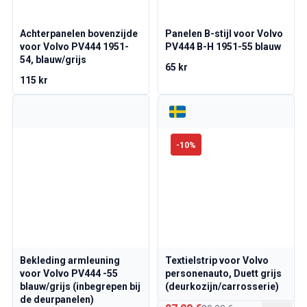
Volvo 1800 Onderdelen
Volvo 1800 Remsysteem
Volvo 1800 Brandstof-/uitlaatsysteem
Achterpanelen bovenzijde
Panelen B-stijl voor Volvo
voor Volvo PV444 1951-
PV444 B-H 1951-55 blauw
Volvo 1800 Lichaamsdelen
54, blauw/grijs
Volvo 1800 Koelsysteem
65 kr
115 kr
Volvo 1800 Motor gasklepverbinding
Volvo 1800 Motor onderdelen
Volvo 1800 Elektrische uitrusting
Volvo 1800 Voorvering
-
10
%
Volvo 1800 Transmissie/Achterophanging
Volvo 1800 interieur onderdelen
Volvo 1800 Verwarmingssysteem/Vernieuwde lucht (1961-73)
Volvo 1800 Wielen/Naafdoppen
Volvo 1800 Diversen
Volvo 140/164 Onderdelen
Volvo 140/164 Lichaamsdelen
Bekleding armleuning
Textielstrip voor Volvo
Volvo 140/164 Remsysteem
voor Volvo PV444 -55
personenauto, Duett grijs
Volvo 140/164 Koelsysteem
blauw/grijs (inbegrepen bij
(deurkozijn/carrosserie)
Volvo 140/164 Elektrische uitrusting
de deurpanelen)