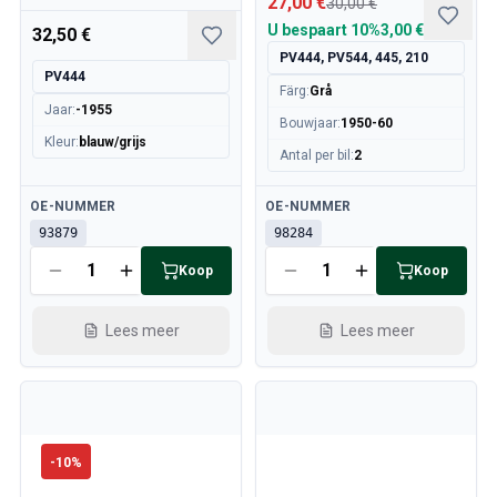
27,00 €
30,00 €
Volvo 140/164 Motor gasklepverbinding
U bespaart
10%
3,00 €
32,50 €
Volvo 140/164 motoronderdelen
PV444, PV544, 445, 210
Volvo 140/164 Voorvering
PV444
Volvo 140/164 Brandstof-/uitlaatsysteem
Färg
:
Grå
Jaar
:
-1955
Volvo 140/164 Kachel/Verversingslucht
Bouwjaar
:
1950-60
Volvo 140/164 interieur onderdelen
Kleur
:
blauw/grijs
Antal per bil
:
2
Volvo 140/164 Transmissie/Achterwielophanging
Volvo 140/164 Diversen
Beschikbaar
Beschikbaar
OE-NUMMER
OE-NUMMER
Volvo 140/164 Wielen/Hoofddeksels
93879
98284
Volvo 240/260 Onderdelen
Koop
Koop
Volvo 240/260 Remsysteem
Volvo 240/260 Brandstof-/uitlaatsysteem
Volvo 240/260 Elektrische uitrusting
Lees meer
Lees meer
Volvo 240/260 Voorwielophanging
Volvo 240/260 interieur onderdelen
Volvo 240/260 Wielen
Volvo 240/260 Motoronderdelen
Volvo 240/260 Lichaamsdelen
-
10
%
Volvo 240/260 Verwarming/Vernieuwde lucht