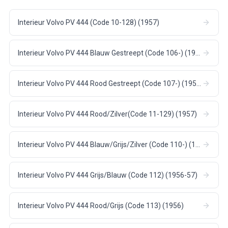
Interieur Volvo PV 444 (Code 10-128) (1957)
Interieur Volvo PV 444 Blauw Gestreept (Code 106-) (1955)
Interieur Volvo PV 444 Rood Gestreept (Code 107-) (1955)
Interieur Volvo PV 444 Rood/Zilver(Code 11-129) (1957)
Interieur Volvo PV 444 Blauw/Grijs/Zilver (Code 110-) (1956)
Interieur Volvo PV 444 Grijs/Blauw (Code 112) (1956-57)
Interieur Volvo PV 444 Rood/Grijs (Code 113) (1956)