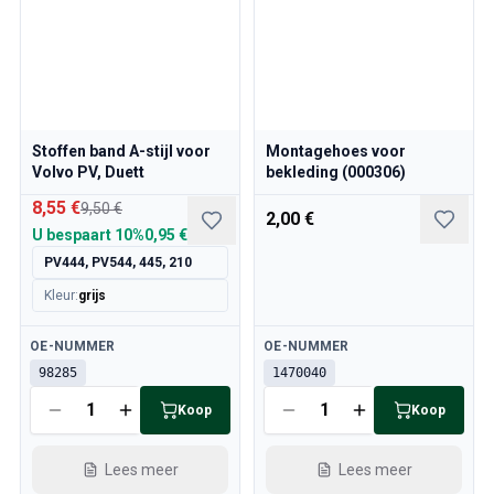
Volvo 240/260 Motor gasklepverbinding
Volvo 240/260 Koelsysteem
Volvo 240/260 Transmissie/Achterwielophanging
Volvo 240/260 Diversen
Volvo 740/760/780 Onderdelen
Volvo 740/760/780 Remsysteem
Stoffen band A-stijl voor
Montagehoes voor
Volvo PV, Duett
bekleding (000306)
Volvo 700 Brandstof-/uitlaatsysteem
Volvo 740/760/780 Transmissie/Achterophanging
8,55 €
9,50 €
2,00 €
Volvo 700 Koelsysteem
U bespaart
10%
0,95 €
Volvo 740/760/780 Diversen
PV444, PV544, 445, 210
Volvo 740/760/780 Elektrische uitrusting
Kleur
:
grijs
Volvo 700 Spatlappen
Volvo 700 Verwarmingssysteem/Fresh air unit
Beschikbaar
Beschikbaar
OE-NUMMER
OE-NUMMER
Volvo 700 Wielen/Hoofdkappen
98285
1470040
Volvo 700 motoronderdelen
Koop
Koop
Volvo 740/760/780 Carrosserie-onderdelen
Volvo 740/760/780 Interieur onderdelen
Volvo 740/760/780 Voorvering
Lees meer
Lees meer