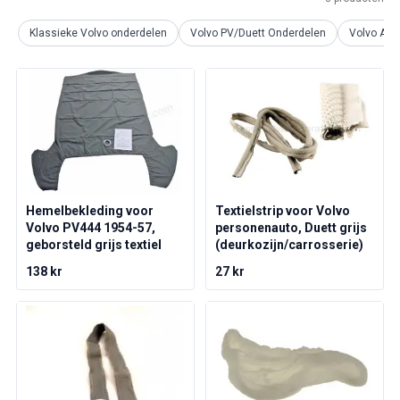
Volvo PV/Duett Diversen
Klassieke Volvo onderdelen
Volvo PV/Duett Onderdelen
Volvo Am
Volvo PV/Duett motor gasklepverbinding
Volvo PV/Duett Heater/Fresh Air
Volvo PV/Duett Wielen/Hoofdkappen
Volvo Amazon Onderdelen
Volvo Amazon Lichaamsdelen
Volvo Amazon remsysteem
Volvo Amazon Koelsysteem
Volvo Amazon Elektrische uitrusting
Volvo Amazon Motoronderdelen
Hemelbekleding voor
Textielstrip voor Volvo
Volvo PV444 1954-57,
personenauto, Duett grijs
Volvo Amazon Motor gasklepverbinding
geborsteld grijs textiel
(deurkozijn/carrosserie)
Volvo Amazon Brandstof-/uitlaatsysteem
Volvo Amazon Voorwielophanging
138 kr
27 kr
Volvo Amazon Interieur onderdelen
Kachel/Frisse lucht
Volvo Amazon Transmissie/Achterophanging
Volvo Amazon Diverse onderdelen
Volvo Amazon Wielen/Hoofdkappen