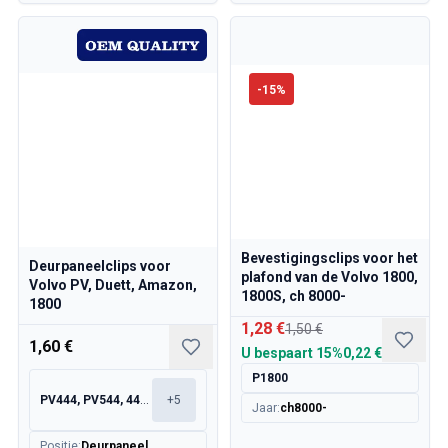
-
15
%
Bevestigingsclips voor het
Deurpaneelclips voor
plafond van de Volvo 1800,
Volvo PV, Duett, Amazon,
1800S, ch 8000-
1800
1,28 €
1,50 €
1,60 €
U bespaart
15%
0,22 €
P1800
PV444, PV544, 445, 210
+
5
Jaar
:
ch8000-
Positie
:
Deurpaneel