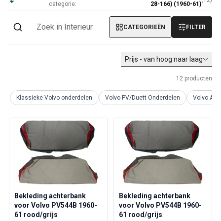
(
12
)
categorie:
28-166) (1960-61)
Volvo PV/Duett Diversen
Volvo PV/Duett motor gasklepverbinding
CATEGORIEËN
FILTER
Volvo PV/Duett Heater/Fresh Air
Volvo PV/Duett Wielen/Hoofdkappen
Volvo Amazon Onderdelen
Prijs - van hoog naar laag
Volvo Amazon Lichaamsdelen
Volvo Amazon remsysteem
12
producten
Volvo Amazon Koelsysteem
Klassieke Volvo onderdelen
Volvo PV/Duett Onderdelen
Volvo Am
Volvo Amazon Elektrische uitrusting
Volvo Amazon Motoronderdelen
Volvo Amazon Motor gasklepverbinding
Volvo Amazon Brandstof-/uitlaatsysteem
Volvo Amazon Voorwielophanging
Volvo Amazon Interieur onderdelen
Kachel/Frisse lucht
Volvo Amazon Transmissie/Achterophanging
Bekleding achterbank
Bekleding achterbank
Volvo Amazon Diverse onderdelen
voor Volvo PV544B 1960-
voor Volvo PV544B 1960-
Volvo Amazon Wielen/Hoofdkappen
61 rood/grijs
61 rood/grijs