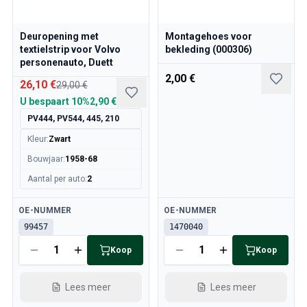
Koelsysteem
Aandrijving
Deuropening met
Montagehoes voor
Gasregeling
textielstrip voor Volvo
bekleding (000306)
Chassis & Besturing
personenauto, Duett
Verwarming & Airco
2,00 €
26,10 €
29,00 €
Accessoires & Overig
U bespaart
10%
2,90 €
Carrosserie
PV444, PV544, 445, 210
Interieur
Campagne
Kleur
:
Zwart
Actie van de maand
Bouwjaar
:
1958-68
Aantal per auto
:
2
Beschikbaar
Beschikbaar
OE-NUMMER
OE-NUMMER
99457
1470040
Koop
Koop
Lees meer
Lees meer