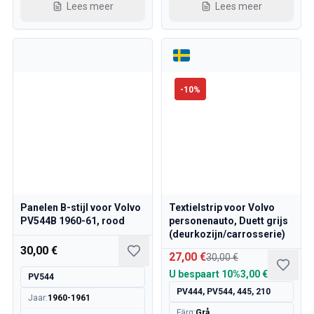
Lees meer
Lees meer
Volvo 240/260 Motor gasklepverbinding
Volvo 240/260 Koelsysteem
Volvo 240/260 Transmissie/Achterwielophanging
Volvo 240/260 Diversen
Volvo 740/760/780 Onderdelen
-
10
%
Volvo 740/760/780 Remsysteem
Volvo 700 Brandstof-/uitlaatsysteem
Volvo 740/760/780 Transmissie/Achterophanging
Volvo 700 Koelsysteem
Volvo 740/760/780 Diversen
Volvo 740/760/780 Elektrische uitrusting
Volvo 700 Spatlappen
Panelen B-stijl voor Volvo
Textielstrip voor Volvo
Volvo 700 Verwarmingssysteem/Fresh air unit
PV544B 1960-61, rood
personenauto, Duett grijs
Volvo 700 Wielen/Hoofdkappen
(deurkozijn/carrosserie)
Volvo 700 motoronderdelen
30,00 €
27,00 €
30,00 €
Volvo 740/760/780 Carrosserie-onderdelen
U bespaart
10%
3,00 €
PV544
Volvo 740/760/780 Interieur onderdelen
PV444, PV544, 445, 210
Volvo 740/760/780 Voorvering
Jaar
:
1960-1961
Färg
:
Grå