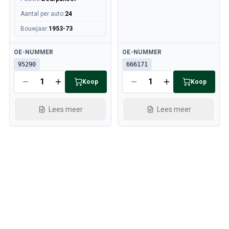
Aantal per auto
:
24
Bouwjaar
:
1953-73
Beschikbaar
Beschikbaar
OE-NUMMER
OE-NUMMER
95290
666171
Koop
Koop
Lees meer
Lees meer