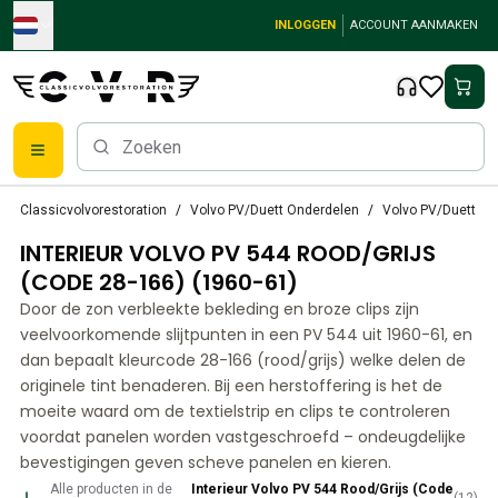
Skip to main content
INLOGGEN
ACCOUNT AANMAKEN
Klassieke Volvo onderdelen
Classicvolvorestoration
Volvo PV/Duett Onderdelen
Volvo PV/Duett int
Remmen
INTERIEUR VOLVO PV 544 ROOD/GRIJS
Volvo PV/Duett Onderdelen
Volvo PV/Duett remsysteem
(CODE 28-166) (1960-61)
Volvo PV/Duett Brandstof-/uitlaatsysteem
Door de zon verbleekte bekleding en broze clips zijn
Volvo PV/Duett Elektrische apparatuur
veelvoorkomende slijtpunten in een PV 544 uit 1960-61, en
Volvo PV/Duett Voorvering
dan bepaalt kleurcode 28-166 (rood/grijs) welke delen de
Volvo PV/Duett interieur onderdelen
originele tint benaderen. Bij een herstoffering is het de
Volvo PV/Duett Lichaamsdelen
moeite waard om de textielstrip en clips te controleren
voordat panelen worden vastgeschroefd – ondeugdelijke
Volvo PV/Duett Transmissie/Achterophanging
bevestigingen geven scheve panelen en kieren.
Volvo PV/Duett Koelsysteem
Volvo PV/Duett motoronderdelen
Alle producten in de
Interieur Volvo PV 544 Rood/Grijs (Code