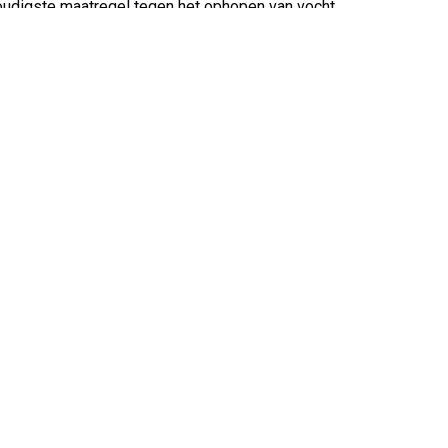
voudigste maatregel tegen het ophopen van vocht
hun plaats zitten voordat een nieuwe mat wordt
dorpels.
Volvo PV/Duett Onderdelen
Volvo 140/164 Onderdelen
Volvo 850 Onderdelen