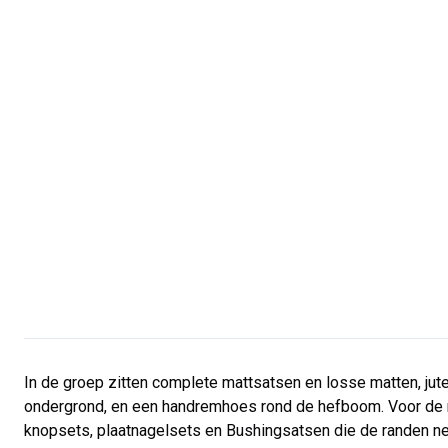
Volvo 850 Onderdelen
Volvo 850 Remsysteem
Volvo 850 Wielen/Hoofdkappen
Volvo 850 Lichaamsdelen
Volvo 850 Brandstof-/uitlaatsysteem
Volvo 850 interieur onderdelen
Volvo 850 Transmissie
Volvo 850 Koelsysteem
Volvo 850 Motoronderdelen
Volvo 850 Elektrische uitrusting
Volvo 850 Verwarmingssysteem
Volvo 850 Besturing/vering
Volvo 850 Diverse onderdelen
Volvo 940/960 Onderdelen
Remmen
Elektra
In de groep zitten complete mattsatsen en losse matten, jut
Motor
ondergrond, en een handremhoes rond de hefboom. Voor de m
Brandstof & Uitlaat
knopsets, plaatnagelsets en Bushingsatsen die de randen ne
Velgen & Banden