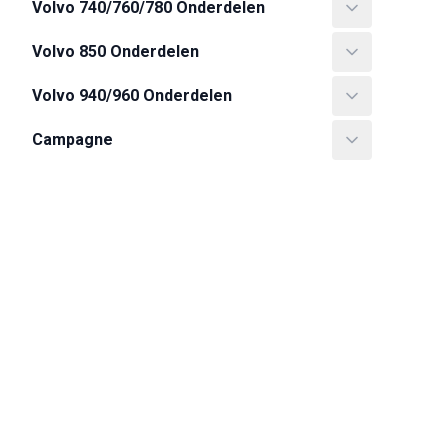
Volvo 1800 Onderdelen
Volvo 740/760/780 Onderdelen
Volvo 1800 Remsysteem
Volvo 1800 Brandstof-/uitlaatsysteem
Volvo 850 Onderdelen
Volvo 1800 Lichaamsdelen
Volvo 940/960 Onderdelen
Volvo 1800 Koelsysteem
Volvo 1800 Motor gasklepverbinding
Campagne
Volvo 1800 Motor onderdelen
Volvo 1800 Elektrische uitrusting
Volvo 1800 Voorvering
Volvo 1800 Transmissie/Achterophanging
Volvo 1800 interieur onderdelen
Volvo 1800 Verwarmingssysteem/Vernieuwde lucht (1961-73)
Volvo 1800 Wielen/Naafdoppen
Volvo 1800 Diversen
Volvo 140/164 Onderdelen
Volvo 140/164 Lichaamsdelen
Volvo 140/164 Remsysteem
Volvo 140/164 Koelsysteem
Volvo 140/164 Elektrische uitrusting