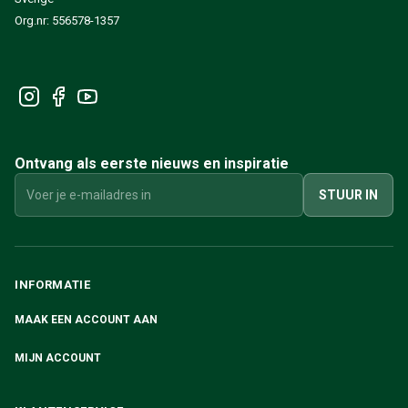
Volvo 240/260 Motor gasklepverbinding
Org.nr: 556578-1357
Volvo 240/260 Koelsysteem
Volvo 240/260 Transmissie/Achterwielophanging
Volvo 240/260 Diversen
Volvo 740/760/780 Onderdelen
Volvo 740/760/780 Remsysteem
Volvo 700 Brandstof-/uitlaatsysteem
Ontvang als eerste nieuws en inspiratie
Volvo 740/760/780 Transmissie/Achterophanging
Volvo 700 Koelsysteem
STUUR IN
Volvo 740/760/780 Diversen
Volvo 740/760/780 Elektrische uitrusting
Volvo 700 Spatlappen
Volvo 700 Verwarmingssysteem/Fresh air unit
INFORMATIE
Volvo 700 Wielen/Hoofdkappen
Volvo 700 motoronderdelen
MAAK EEN ACCOUNT AAN
Volvo 740/760/780 Carrosserie-onderdelen
MIJN ACCOUNT
Volvo 740/760/780 Interieur onderdelen
Volvo 740/760/780 Voorvering