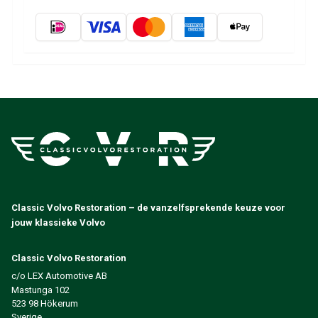
Volvo 140/164 Motor gasklepverbinding
Volvo 140/164 motoronderdelen
Volvo 140/164 Voorvering
Volvo 140/164 Brandstof-/uitlaatsysteem
Volvo 140/164 Kachel/Verversingslucht
Volvo 140/164 interieur onderdelen
Volvo 140/164 Transmissie/Achterwielophanging
Volvo 140/164 Diversen
Volvo 140/164 Wielen/Hoofddeksels
Volvo 240/260 Onderdelen
Volvo 240/260 Remsysteem
Volvo 240/260 Brandstof-/uitlaatsysteem
Classic Volvo Restoration – de vanzelfsprekende keuze voor
Volvo 240/260 Elektrische uitrusting
jouw klassieke Volvo
Volvo 240/260 Voorwielophanging
Volvo 240/260 interieur onderdelen
Classic Volvo Restoration
Volvo 240/260 Wielen
c/o LEX Automotive AB
Volvo 240/260 Motoronderdelen
Mastunga 102
Volvo 240/260 Lichaamsdelen
523 98 Hökerum
Volvo 240/260 Verwarming/Vernieuwde lucht
Sverige