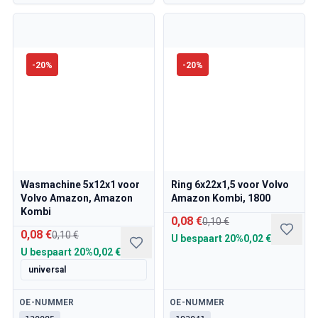
-
20
%
-
20
%
Wasmachine 5x12x1 voor
Ring 6x22x1,5 voor Volvo
Volvo Amazon, Amazon
Amazon Kombi, 1800
Kombi
0,08 €
0,10 €
0,08 €
0,10 €
U bespaart
20%
0,02 €
U bespaart
20%
0,02 €
universal
Beschikbaar
Beschikbaar
OE-NUMMER
OE-NUMMER