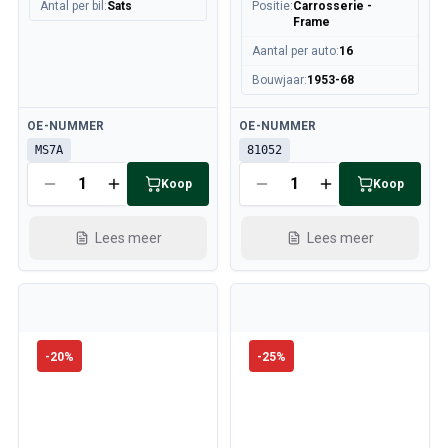
Antal per bil
:
Sats
Positie
:
Carrosserie -
Koelsysteem
Frame
Aandrijving
Aantal per auto
:
16
Gasregeling
Chassis & Besturing
Bouwjaar
:
1953-68
Verwarming & Airco
Beschikbaar
Beschikbaar
OE-NUMMER
OE-NUMMER
Accessoires & Overig
MS7A
81052
Carrosserie
Interieur
Koop
Koop
Campagne
Actie van de maand
Lees meer
Lees meer
-
20
%
-
25
%