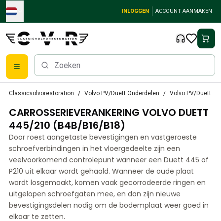
Skip to main content
INLOGGEN
ACCOUNT AANMAKEN
Klassieke Volvo onderdelen
Classicvolvorestoration
Volvo PV/Duett Onderdelen
Volvo PV/Duett L
Remmen
CARROSSERIEVERANKERING VOLVO DUETT
Volvo PV/Duett Onderdelen
Volvo PV/Duett remsysteem
445/210 (B4B/B16/B18)
Volvo PV/Duett Brandstof-/uitlaatsysteem
Door roest aangetaste bevestigingen en vastgeroeste
Volvo PV/Duett Elektrische apparatuur
schroefverbindingen in het vloergedeelte zijn een
Volvo PV/Duett Voorvering
veelvoorkomend controlepunt wanneer een Duett 445 of
Volvo PV/Duett interieur onderdelen
P210 uit elkaar wordt gehaald. Wanneer de oude plaat
Volvo PV/Duett Lichaamsdelen
wordt losgemaakt, komen vaak gecorrodeerde ringen en
uitgelopen schroefgaten mee, en dan zijn nieuwe
Volvo PV/Duett Transmissie/Achterophanging
bevestigingsdelen nodig om de bodemplaat weer goed in
Volvo PV/Duett Koelsysteem
elkaar te zetten.
Volvo PV/Duett motoronderdelen