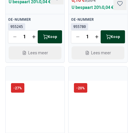
0,16 €
0,20 €
U bespaart
20%
0,04 €
U bespaart
20%
0,04 €
Beschikbaar
Beschikbaar
OE-NUMMER
OE-NUMMER
955245
955780
Koop
Koop
Lees meer
Lees meer
-
27
%
-
20
%