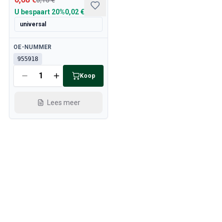
0,10 €
U bespaart
20%
0,02 €
universal
Beschikbaar
OE-NUMMER
955918
Koop
Lees meer