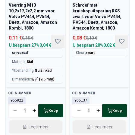
Veerring M10
Schroef met
10,2x17,2x2,2 mm voor
kruiskopuitsparing RXS
Volvo PV444, PV544,
zwart voor Volvo PV444,
Duett, Amazon, Amazon
PV544, Duett, Amazon,
Kombi, 1800
Amazon Kombi, 1800
0,11 €
0,08 €
0,15 €
0,10 €
U bespaart
27%
0,04 €
U bespaart
20%
0,02 €
universal
Kleur
:
zwart
Material
:
Stål
Ytbehandling
:
Gulzinkad
Dimension
:
3/8" (9,5 mm)
Beschikbaar
Beschikbaar
OE-NUMMER
OE-NUMMER
955922
955137
Koop
Koop
Lees meer
Lees meer