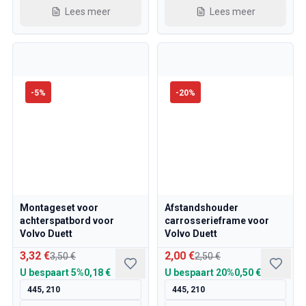
Volvo 850 Onderdelen
Lees meer
Lees meer
Volvo 850 Remsysteem
Volvo 850 Wielen/Hoofdkappen
Volvo 850 Lichaamsdelen
Volvo 850 Brandstof-/uitlaatsysteem
Volvo 850 interieur onderdelen
-
5
%
-
20
%
Volvo 850 Transmissie
Volvo 850 Koelsysteem
Volvo 850 Motoronderdelen
Volvo 850 Elektrische uitrusting
Volvo 850 Verwarmingssysteem
Volvo 850 Besturing/vering
Volvo 850 Diverse onderdelen
Montageset voor
Afstandshouder
Volvo 940/960 Onderdelen
achterspatbord voor
carrosserieframe voor
Remmen
Volvo Duett
Volvo Duett
Elektra
3,32 €
2,00 €
3,50 €
2,50 €
Motor
U bespaart
5%
0,18 €
U bespaart
20%
0,50 €
Brandstof & Uitlaat
445, 210
445, 210
Velgen & Banden