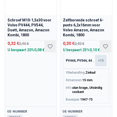
Schroef M10-1,5x30 voor
Zelfborende schroef 6-
Volvo PV444, PV544,
punts 6,2x16mm voor
Duett, Amazon, Amazon
Volvo Amazon, Amazon
Kombi, 1800
Kombi, 1800
0,32 €
0,30 €
0,40 €
0,40 €
U bespaart
20%
0,08 €
U bespaart
25%
0,10 €
PV444, PV544, 445, 210
+
10
Ytbehandling
:
Zinkad
Dimension
:
15 mm
Info
:
utan krage, Utvändig
sexkant
Bouwjaar
:
1947-73
Beschikbaar
Beschikbaar
OE-NUMMER
OE-NUMMER