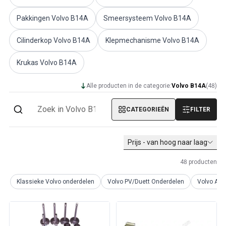
Volvo PV/Duett Diversen
Pakkingen Volvo B14A
Smeersysteem Volvo B14A
Volvo PV/Duett motor gasklepverbinding
Volvo PV/Duett Heater/Fresh Air
Cilinderkop Volvo B14A
Klepmechanisme Volvo B14A
Volvo PV/Duett Wielen/Hoofdkappen
Volvo Amazon Onderdelen
Krukas Volvo B14A
Volvo Amazon Lichaamsdelen
Volvo Amazon remsysteem
Alle producten in de categorie:
Volvo B14A
(
48
)
Volvo Amazon Koelsysteem
Volvo Amazon Elektrische uitrusting
CATEGORIEËN
FILTER
Volvo Amazon Motoronderdelen
Volvo Amazon Motor gasklepverbinding
Volvo Amazon Brandstof-/uitlaatsysteem
Prijs - van hoog naar laag
Volvo Amazon Voorwielophanging
48
producten
Volvo Amazon Interieur onderdelen
Kachel/Frisse lucht
Klassieke Volvo onderdelen
Volvo PV/Duett Onderdelen
Volvo Am
Volvo Amazon Transmissie/Achterophanging
Volvo Amazon Diverse onderdelen
Volvo Amazon Wielen/Hoofdkappen