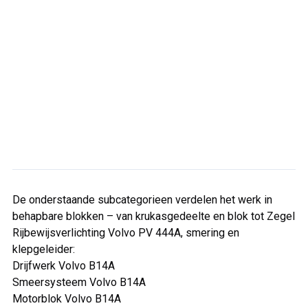
De onderstaande subcategorieen verdelen het werk in
behapbare blokken – van krukasgedeelte en blok tot Zegel
Rijbewijsverlichting Volvo PV 444A, smering en
klepgeleider:
Drijfwerk Volvo B14A
Smeersysteem Volvo B14A
Motorblok Volvo B14A