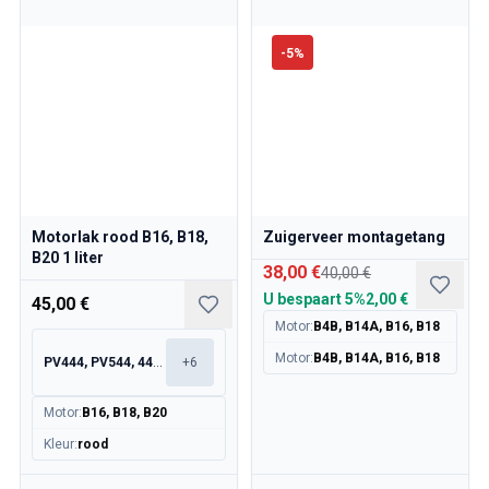
Volvo 140/164 Motor gasklepverbinding
Volvo 140/164 motoronderdelen
-
5
%
Volvo 140/164 Voorvering
Volvo 140/164 Brandstof-/uitlaatsysteem
Volvo 140/164 Kachel/Verversingslucht
Volvo 140/164 interieur onderdelen
Volvo 140/164 Transmissie/Achterwielophanging
Volvo 140/164 Diversen
Volvo 140/164 Wielen/Hoofddeksels
Motorlak rood B16, B18,
Zuigerveer montagetang
Volvo 240/260 Onderdelen
B20 1 liter
Volvo 240/260 Remsysteem
38,00 €
40,00 €
Volvo 240/260 Brandstof-/uitlaatsysteem
U bespaart
5%
2,00 €
45,00 €
Volvo 240/260 Elektrische uitrusting
Motor
:
B4B, B14A, B16, B18
Volvo 240/260 Voorwielophanging
Motor
:
B4B, B14A, B16, B18
PV444, PV544, 445, 210
+
6
Volvo 240/260 interieur onderdelen
Volvo 240/260 Wielen
Motor
:
B16, B18, B20
Volvo 240/260 Motoronderdelen
Kleur
:
rood
Volvo 240/260 Lichaamsdelen
Volvo 240/260 Verwarming/Vernieuwde lucht