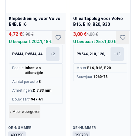
Klepbediening voor Volvo
Olieaftapplug voor Volvo
B4B, B16
B16, B18, B20, B30
4,72 €
3,00 €
5,90 €
4,00 €
U bespaart
20%
1,18 €
U bespaart
25%
1,00 €
PV444, PV544, 445, 210
+
2
PV544, 210, 120, 130
+
13
Positie
:
Inlaat- en
Motor
:
B16, B18, B20
uitlaatzijde
Bouwjaar
:
1960-73
Aantal per auto
:
8
Afmetingen
:
Ø 7,83 mm
Bouwjaar
:
1947-61
Meer weergeven
Beschikbaar
Beschikbaar
OE-NUMMER
OE-NUMMER
403390
190798