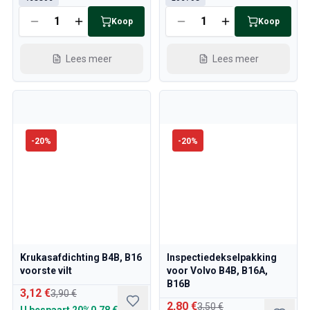
Koop
Koop
Lees meer
Lees meer
-
20
%
-
20
%
Krukasafdichting B4B, B16
Inspectiedekselpakking
voorste vilt
voor Volvo B4B, B16A,
B16B
3,12 €
3,90 €
2,80 €
3,50 €