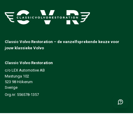
Classic Volvo Restoration – de vanzelfsprekende keuze voor
jouw klassieke Volvo
Classic Volvo Restoration
c/o LEX Automotive AB
Mastunga 102
523 98 Hökerum
Sverige
Org.nr: 556578-1357