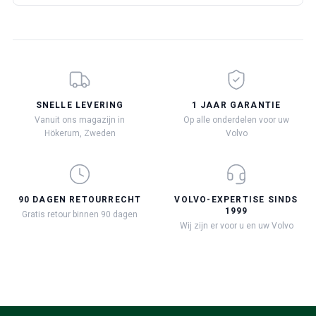
SNELLE LEVERING
1 JAAR GARANTIE
Vanuit ons magazijn in
Op alle onderdelen voor uw
Hökerum, Zweden
Volvo
90 DAGEN RETOURRECHT
VOLVO-EXPERTISE SINDS
1999
Gratis retour binnen 90 dagen
Wij zijn er voor u en uw Volvo