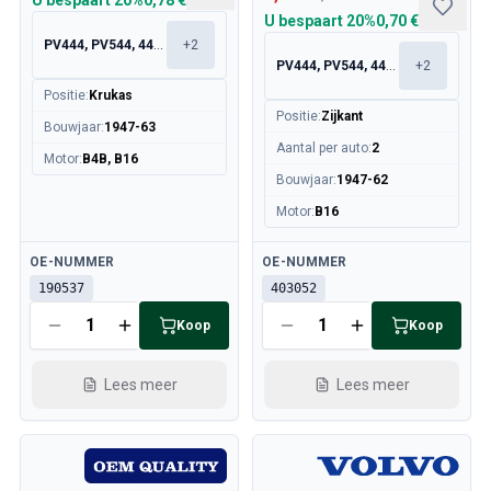
U bespaart
20%
0,78 €
U bespaart
20%
0,70 €
PV444, PV544, 445, 210
+
2
PV444, PV544, 445, 210
+
2
Positie
:
Krukas
Positie
:
Zijkant
Bouwjaar
:
1947-63
Aantal per auto
:
2
Motor
:
B4B, B16
Bouwjaar
:
1947-62
Motor
:
B16
Beschikbaar
Beschikbaar
OE-NUMMER
OE-NUMMER
190537
403052
Koop
Koop
Lees meer
Lees meer