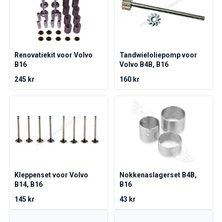
Volvo 1800 Onderdelen
Volvo 1800 Remsysteem
Volvo 1800 Brandstof-/uitlaatsysteem
Volvo 1800 Lichaamsdelen
Volvo 1800 Koelsysteem
Renovatiekit voor Volvo
Tandwieloliepomp voor
Volvo 1800 Motor gasklepverbinding
B16
Volvo B4B, B16
Volvo 1800 Motor onderdelen
245 kr
160 kr
Volvo 1800 Elektrische uitrusting
Volvo 1800 Voorvering
Volvo 1800 Transmissie/Achterophanging
Volvo 1800 interieur onderdelen
Volvo 1800 Verwarmingssysteem/Vernieuwde lucht (1961-73)
Volvo 1800 Wielen/Naafdoppen
Volvo 1800 Diversen
Volvo 140/164 Onderdelen
Kleppenset voor Volvo
Nokkenaslagerset B4B,
Volvo 140/164 Lichaamsdelen
B14, B16
B16
Volvo 140/164 Remsysteem
145 kr
43 kr
Volvo 140/164 Koelsysteem
Volvo 140/164 Elektrische uitrusting