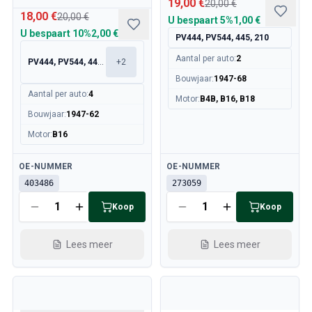
19,00 €
20,00 €
18,00 €
20,00 €
U bespaart
5%
1,00 €
U bespaart
10%
2,00 €
PV444, PV544, 445, 210
Aantal per auto
:
2
PV444, PV544, 445, 210
+
2
Bouwjaar
:
1947-68
Aantal per auto
:
4
Motor
:
B4B, B16, B18
Bouwjaar
:
1947-62
Motor
:
B16
Beschikbaar
Beschikbaar
OE-NUMMER
OE-NUMMER
403486
273059
Koop
Koop
Lees meer
Lees meer