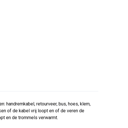
n: handremkabel, retourveer, bus, hoes, klem,
ken of de kabel vrij loopt en of de veren de
opt en de trommels verwarmt.