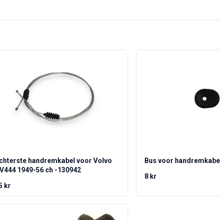
chterste handremkabel voor Volvo
Bus voor handremkabel
V444 1949-56 ch -130942
8 kr
5 kr