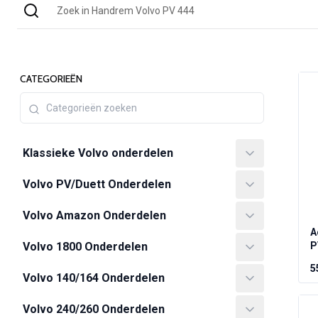
Volvo PV/Duett Diversen
Volvo PV/Duett motor gasklepverbinding
Volvo PV/Duett Heater/Fresh Air
Volvo PV/Duett Wielen/Hoofdkappen
CATEGORIEËN
Volvo Amazon Onderdelen
Volvo Amazon Lichaamsdelen
Volvo Amazon remsysteem
Volvo Amazon Koelsysteem
Volvo Amazon Elektrische uitrusting
Klassieke Volvo onderdelen
Volvo Amazon Motoronderdelen
Volvo Amazon Motor gasklepverbinding
Volvo PV/Duett Onderdelen
Volvo Amazon Brandstof-/uitlaatsysteem
Volvo Amazon Onderdelen
Volvo Amazon Voorwielophanging
A
Volvo Amazon Interieur onderdelen
Volvo 1800 Onderdelen
P
Kachel/Frisse lucht
Volvo Amazon Transmissie/Achterophanging
5
Volvo 140/164 Onderdelen
Volvo Amazon Diverse onderdelen
Volvo Amazon Wielen/Hoofdkappen
Volvo 240/260 Onderdelen