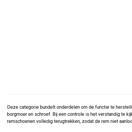
Koelsysteem
Aandrijving
Gasregeling
Chassis & Besturing
Verwarming & Airco
Accessoires & Overig
Carrosserie
Interieur
Campagne
Actie van de maand
Deze categorie bundelt onderdelen om de functie te herstelle
borgmoer en schroef. Bij een controle is het verstandig te kij
remschoenen volledig terugtrekken, zodat de rem niet aanlo