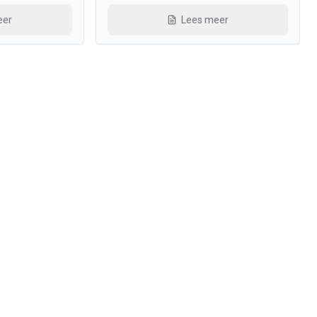
eer
Lees meer