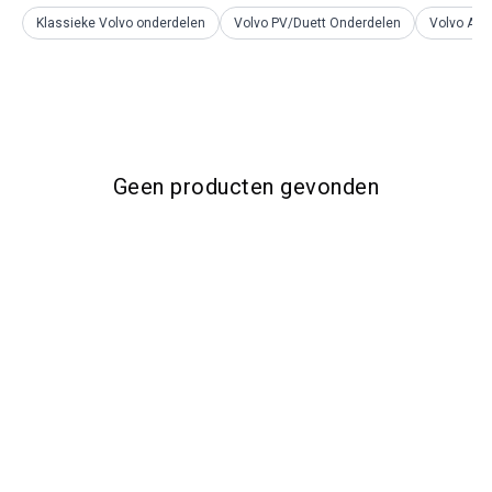
Volvo PV/Duett Diversen
Klassieke Volvo onderdelen
Volvo PV/Duett Onderdelen
Volvo Am
Volvo PV/Duett motor gasklepverbinding
Volvo PV/Duett Heater/Fresh Air
Volvo PV/Duett Wielen/Hoofdkappen
Volvo Amazon Onderdelen
Volvo Amazon Lichaamsdelen
Volvo Amazon remsysteem
Geen producten gevonden
Volvo Amazon Koelsysteem
Volvo Amazon Elektrische uitrusting
Volvo Amazon Motoronderdelen
Volvo Amazon Motor gasklepverbinding
Volvo Amazon Brandstof-/uitlaatsysteem
Volvo Amazon Voorwielophanging
Volvo Amazon Interieur onderdelen
Kachel/Frisse lucht
Volvo Amazon Transmissie/Achterophanging
Volvo Amazon Diverse onderdelen
Volvo Amazon Wielen/Hoofdkappen