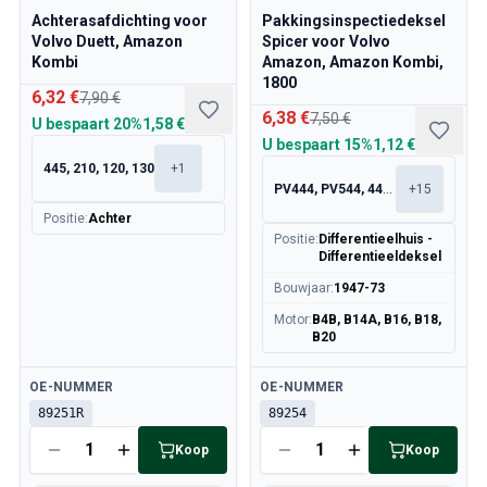
Achterasafdichting voor
Pakkingsinspectiedeksel
Volvo Duett, Amazon
Spicer voor Volvo
Kombi
Amazon, Amazon Kombi,
1800
6,32 €
7,90 €
6,38 €
7,50 €
U bespaart
20%
1,58 €
U bespaart
15%
1,12 €
445, 210, 120, 130
+
1
PV444, PV544, 445, 210
+
15
Positie
:
Achter
Positie
:
Differentieelhuis -
Differentieeldeksel
Bouwjaar
:
1947-73
Motor
:
B4B, B14A, B16, B18,
B20
Beschikbaar
Beschikbaar
OE-NUMMER
OE-NUMMER
89251R
89254
Koop
Koop