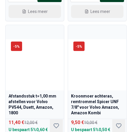
Volvo 240/260 Motor gasklepverbinding
Lees meer
Lees meer
Volvo 240/260 Koelsysteem
Volvo 240/260 Transmissie/Achterwielophanging
Volvo 240/260 Diversen
Volvo 740/760/780 Onderdelen
Volvo 740/760/780 Remsysteem
-
5
%
-
5
%
Volvo 700 Brandstof-/uitlaatsysteem
Volvo 740/760/780 Transmissie/Achterophanging
Volvo 700 Koelsysteem
Volvo 740/760/780 Diversen
Volvo 740/760/780 Elektrische uitrusting
Volvo 700 Spatlappen
Volvo 700 Verwarmingssysteem/Fresh air unit
Afstandsstuk t=1,00 mm
Kroonmoer achteras,
Volvo 700 Wielen/Hoofdkappen
afstellen voor Volvo
remtrommel Spicer UNF
Volvo 700 motoronderdelen
PV544, Duett, Amazon,
7/8" voor Volvo Amazon,
Volvo 740/760/780 Carrosserie-onderdelen
1800
Amazon Kombi
Volvo 740/760/780 Interieur onderdelen
11,40 €
9,50 €
12,00 €
10,00 €
Volvo 740/760/780 Voorvering
U bespaart
5%
0,60 €
U bespaart
5%
0,50 €