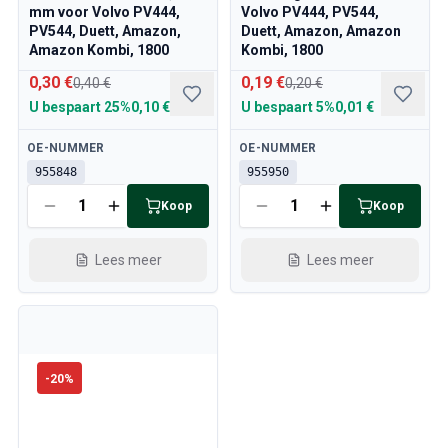
mm voor Volvo PV444,
Volvo PV444, PV544,
PV544, Duett, Amazon,
Duett, Amazon, Amazon
Amazon Kombi, 1800
Kombi, 1800
0,30 €
0,19 €
0,40 €
0,20 €
U bespaart
25%
0,10 €
U bespaart
5%
0,01 €
Beschikbaar
Beschikbaar
OE-NUMMER
OE-NUMMER
955848
955950
Koop
Koop
Lees meer
Lees meer
-
20
%