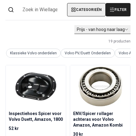
Volvo PV/Duett Diversen
CATEGORIEËN
FILTER
Volvo PV/Duett motor gasklepverbinding
Volvo PV/Duett Heater/Fresh Air
Volvo PV/Duett Wielen/Hoofdkappen
Prijs - van hoog naar laag
Volvo Amazon Onderdelen
Volvo Amazon Lichaamsdelen
19
producten
Volvo Amazon remsysteem
Klassieke Volvo onderdelen
Volvo PV/Duett Onderdelen
Volvo Am
Volvo Amazon Koelsysteem
Volvo Amazon Elektrische uitrusting
Volvo Amazon Motoronderdelen
Volvo Amazon Motor gasklepverbinding
Volvo Amazon Brandstof-/uitlaatsysteem
Volvo Amazon Voorwielophanging
Volvo Amazon Interieur onderdelen
Kachel/Frisse lucht
Inspectiehoes Spicer voor
ENV/Spicer rollager
Volvo Amazon Transmissie/Achterophanging
Volvo Duett, Amazon, 1800
achteras voor Volvo
Volvo Amazon Diverse onderdelen
Amazon, Amazon Kombi
52 kr
Volvo Amazon Wielen/Hoofdkappen
30 kr