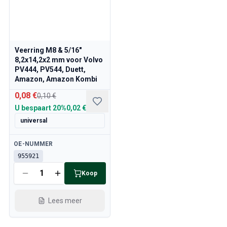
Veerring M8 & 5/16"
8,2x14,2x2 mm voor Volvo
PV444, PV544, Duett,
Amazon, Amazon Kombi
0,08 €
0,10 €
U bespaart
20%
0,02 €
universal
Beschikbaar
OE-NUMMER
955921
Koop
Lees meer