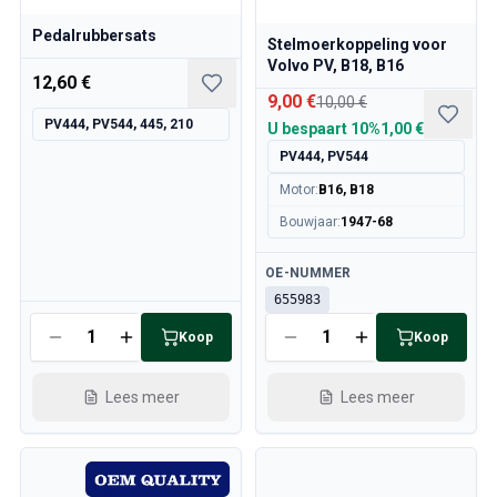
Volvo 140/164 Motor gasklepverbinding
Volvo 140/164 motoronderdelen
Pedalrubbersats
Stelmoerkoppeling voor
Volvo 140/164 Voorvering
Volvo PV, B18, B16
12,60 €
Volvo 140/164 Brandstof-/uitlaatsysteem
9,00 €
10,00 €
Volvo 140/164 Kachel/Verversingslucht
PV444, PV544, 445, 210
U bespaart
10%
1,00 €
Volvo 140/164 interieur onderdelen
PV444, PV544
Volvo 140/164 Transmissie/Achterwielophanging
Motor
:
B16, B18
Volvo 140/164 Diversen
Volvo 140/164 Wielen/Hoofddeksels
Bouwjaar
:
1947-68
Volvo 240/260 Onderdelen
Beschikbaar
OE-NUMMER
Volvo 240/260 Remsysteem
655983
Volvo 240/260 Brandstof-/uitlaatsysteem
Beschikbaar
Volvo 240/260 Elektrische uitrusting
Koop
Koop
Volvo 240/260 Voorwielophanging
Volvo 240/260 interieur onderdelen
Lees meer
Lees meer
Volvo 240/260 Wielen
Volvo 240/260 Motoronderdelen
Volvo 240/260 Lichaamsdelen
Volvo 240/260 Verwarming/Vernieuwde lucht