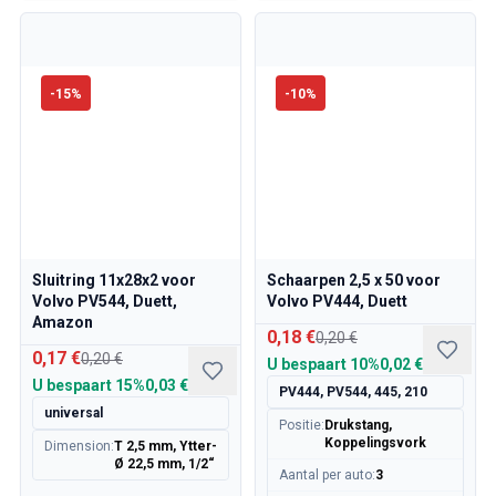
-
15
%
-
10
%
Sluitring 11x28x2 voor
Schaarpen 2,5 x 50 voor
Volvo PV544, Duett,
Volvo PV444, Duett
Amazon
0,18 €
0,20 €
0,17 €
0,20 €
U bespaart
10%
0,02 €
U bespaart
15%
0,03 €
PV444, PV544, 445, 210
universal
Positie
:
Drukstang,
Koppelingsvork
Dimension
:
T 2,5 mm, Ytter-
Ø 22,5 mm, 1/2“
Aantal per auto
:
3