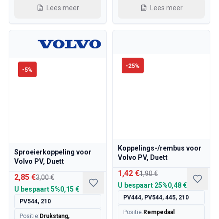
Lees meer
Lees meer
-
25
%
-
5
%
Koppelings-/rembus voor
Sproeierkoppeling voor
Volvo PV, Duett
Volvo PV, Duett
1,42 €
1,90 €
2,85 €
3,00 €
U bespaart
25%
0,48 €
U bespaart
5%
0,15 €
PV444, PV544, 445, 210
PV544, 210
Positie
:
Rempedaal
Positie
:
Drukstang,