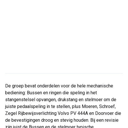
De groep bevat onderdelen voor de hele mechanische
bediening: Bussen en ringen die speling in het
stangenstelsel opvangen, drukstang en stelmoer om de
juiste pedaalspeling in te stellen, plus Moeren, Schroef,
Zegel Rijbewijsverlichting Volvo PV 444A en Doorvoer die
de bevestigingen droog en stevig houden. Bij een revisie
zijn juist de Bussen en de stelmoer typische