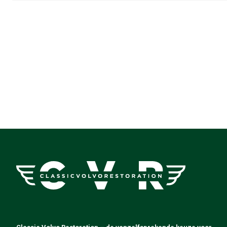
Volvo 1800 Onderdelen
Volvo 1800 Remsysteem
Volvo 1800 Brandstof-/uitlaatsysteem
Volvo 1800 Lichaamsdelen
Volvo 1800 Koelsysteem
Volvo 1800 Motor gasklepverbinding
Volvo 1800 Motor onderdelen
Volvo 1800 Elektrische uitrusting
Volvo 1800 Voorvering
Volvo 1800 Transmissie/Achterophanging
Volvo 1800 interieur onderdelen
Volvo 1800 Verwarmingssysteem/Vernieuwde lucht (1961-73)
Volvo 1800 Wielen/Naafdoppen
Volvo 1800 Diversen
Volvo 140/164 Onderdelen
Volvo 140/164 Lichaamsdelen
Volvo 140/164 Remsysteem
Volvo 140/164 Koelsysteem
Volvo 140/164 Elektrische uitrusting