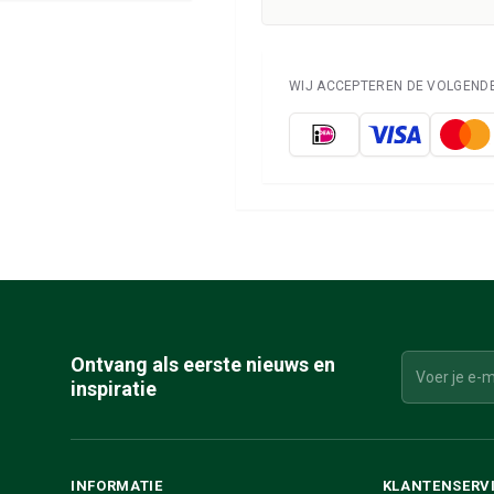
WIJ ACCEPTEREN DE VOLGEND
Ontvang als eerste nieuws en
inspiratie
INFORMATIE
KLANTENSERV