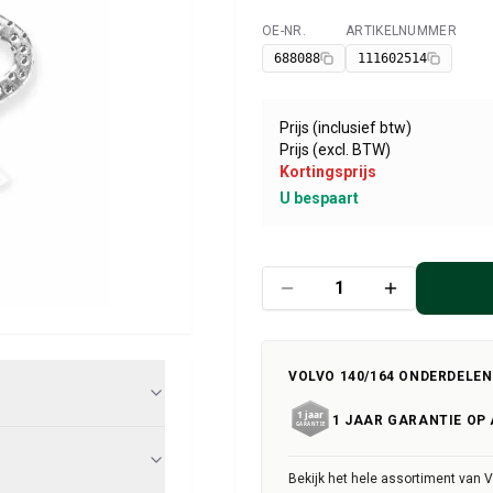
OE-NR.
ARTIKELNUMMER
Beschikbaar
688088
111602514
Prijs (inclusief btw)
Prijs (excl. BTW)
Kortingsprijs
U bespaart
VOLVO 140/164 ONDERDELEN
1 JAAR GARANTIE OP
Bekijk het hele assortiment van