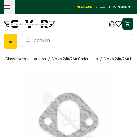
Skip to main content
INLOGGEN
ACCOUNT AANMAKEN
Klassieke Volvo onderdelen
Classicvolvorestoration
Volvo 240/260 Onderdelen
Volvo 240/260 Bran
Remmen
Volvo PV/Duett Onderdelen
Volvo PV/Duett remsysteem
Volvo PV/Duett Brandstof-/uitlaatsysteem
Volvo PV/Duett Elektrische apparatuur
Volvo PV/Duett Voorvering
Volvo PV/Duett interieur onderdelen
Volvo PV/Duett Lichaamsdelen
Volvo PV/Duett Transmissie/Achterophanging
Volvo PV/Duett Koelsysteem
Volvo PV/Duett motoronderdelen