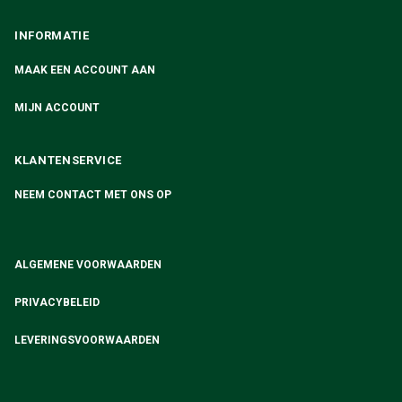
Volvo 850 Onderdelen
Volvo 850 Remsysteem
INFORMATIE
Volvo 850 Wielen/Hoofdkappen
Volvo 850 Lichaamsdelen
MAAK EEN ACCOUNT AAN
Volvo 850 Brandstof-/uitlaatsysteem
Volvo 850 interieur onderdelen
MIJN ACCOUNT
Volvo 850 Transmissie
Volvo 850 Koelsysteem
KLANTENSERVICE
Volvo 850 Motoronderdelen
Volvo 850 Elektrische uitrusting
NEEM CONTACT MET ONS OP
Volvo 850 Verwarmingssysteem
Volvo 850 Besturing/vering
Volvo 850 Diverse onderdelen
ALGEMENE VOORWAARDEN
Volvo 940/960 Onderdelen
Remmen
PRIVACYBELEID
Elektra
LEVERINGSVOORWAARDEN
Motor
Brandstof & Uitlaat
Velgen & Banden