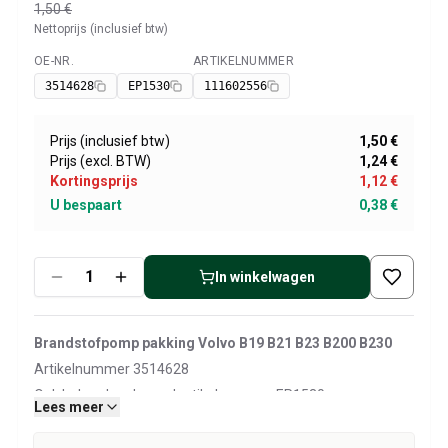
Volvo 1800 Onderdelen
1,50 €
Volvo 1800 Remsysteem
Nettoprijs (inclusief btw)
Volvo 1800 Brandstof-/uitlaatsysteem
OE-NR.
ARTIKELNUMMER
Beschikbaar
Volvo 1800 Lichaamsdelen
3514628
EP1530
111602556
Volvo 1800 Koelsysteem
Volvo 1800 Motor gasklepverbinding
Prijs (inclusief btw)
1,50 €
Volvo 1800 Motor onderdelen
Prijs (excl. BTW)
1,24 €
Volvo 1800 Elektrische uitrusting
Kortingsprijs
1,12 €
Volvo 1800 Voorvering
U bespaart
0,38 €
Volvo 1800 Transmissie/Achterophanging
Volvo 1800 interieur onderdelen
Volvo 1800 Verwarmingssysteem/Vernieuwde lucht (1961-73)
In winkelwagen
Volvo 1800 Wielen/Naafdoppen
Volvo 1800 Diversen
Volvo 140/164 Onderdelen
Brandstofpomp pakking Volvo B19 B21 B23 B200 B230
Volvo 140/164 Lichaamsdelen
Artikelnummer 3514628
Volvo 140/164 Remsysteem
Ook bekend onder oud artikelnummer EP1530
Lees meer
Volvo 140/164 Koelsysteem
Pakking voor brandstofpomp voor Volvo motoren B19, B21,
Volvo 140/164 Elektrische uitrusting
B23, B200 en B230. Geproduceerd in Zweden met hoge