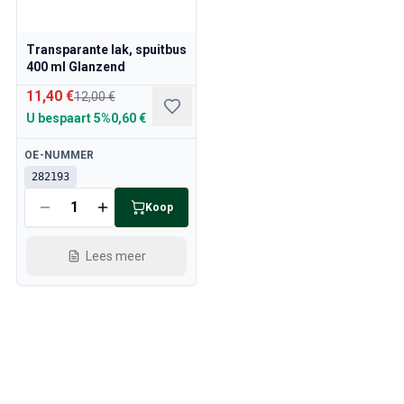
Volvo 140/164 Motor gasklepverbinding
Volvo 140/164 motoronderdelen
Transparante lak, spuitbus
Volvo 140/164 Voorvering
400 ml Glanzend
Volvo 140/164 Brandstof-/uitlaatsysteem
Volvo 140/164 Kachel/Verversingslucht
11,40 €
12,00 €
Volvo 140/164 interieur onderdelen
U bespaart
5%
0,60 €
Volvo 140/164 Transmissie/Achterwielophanging
Beschikbaar
OE-NUMMER
Volvo 140/164 Diversen
282193
Volvo 140/164 Wielen/Hoofddeksels
Volvo 240/260 Onderdelen
Koop
Volvo 240/260 Remsysteem
Volvo 240/260 Brandstof-/uitlaatsysteem
Lees meer
Volvo 240/260 Elektrische uitrusting
Volvo 240/260 Voorwielophanging
Volvo 240/260 interieur onderdelen
Volvo 240/260 Wielen
Volvo 240/260 Motoronderdelen
Volvo 240/260 Lichaamsdelen
Volvo 240/260 Verwarming/Vernieuwde lucht