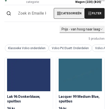
(
5
)
categorie:
Wagon (220) (B20)
Volvo PV/Duett Diversen
Volvo PV/Duett motor gasklepverbinding
CATEGORIEËN
FILTER
Volvo PV/Duett Heater/Fresh Air
Volvo PV/Duett Wielen/Hoofdkappen
Volvo Amazon Onderdelen
Prijs - van hoog naar laag
Volvo Amazon Lichaamsdelen
Volvo Amazon remsysteem
5
producten
Volvo Amazon Koelsysteem
Klassieke Volvo onderdelen
Volvo PV/Duett Onderdelen
Volvo Am
Volvo Amazon Elektrische uitrusting
Volvo Amazon Motoronderdelen
Volvo Amazon Motor gasklepverbinding
Volvo Amazon Brandstof-/uitlaatsysteem
Volvo Amazon Voorwielophanging
Volvo Amazon Interieur onderdelen
Kachel/Frisse lucht
Volvo Amazon Transmissie/Achterophanging
Lak 96 Donkerblauw,
Lacquer 99 Medium Blue,
Volvo Amazon Diverse onderdelen
spuitbus
spuitbus
Volvo Amazon Wielen/Hoofdkappen
36 kr
36 kr