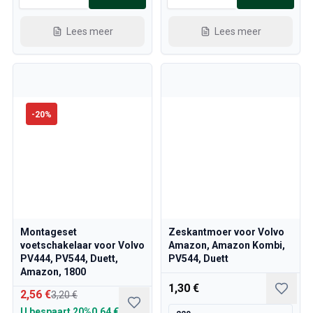
Volvo 850 Onderdelen
Volvo 850 Remsysteem
Lees meer
Lees meer
Volvo 850 Wielen/Hoofdkappen
Volvo 850 Lichaamsdelen
Volvo 850 Brandstof-/uitlaatsysteem
Volvo 850 interieur onderdelen
Volvo 850 Transmissie
-
20
%
Volvo 850 Koelsysteem
Volvo 850 Motoronderdelen
Volvo 850 Elektrische uitrusting
Volvo 850 Verwarmingssysteem
Volvo 850 Besturing/vering
Volvo 850 Diverse onderdelen
Volvo 940/960 Onderdelen
Montageset
Zeskantmoer voor Volvo
Remmen
voetschakelaar voor Volvo
Amazon, Amazon Kombi,
Elektra
PV444, PV544, Duett,
PV544, Duett
Motor
Amazon, 1800
Brandstof & Uitlaat
1,30 €
2,56 €
3,20 €
Velgen & Banden
U bespaart
20%
0,64 €