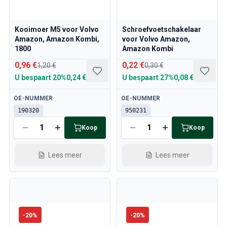
Kooimoer M5 voor Volvo
Schroefvoetschakelaar
Amazon, Amazon Kombi,
voor Volvo Amazon,
1800
Amazon Kombi
0,96 €
0,22 €
1,20 €
0,30 €
U bespaart
20%
0,24 €
U bespaart
27%
0,08 €
Beschikbaar
Beschikbaar
OE-NUMMER
OE-NUMMER
190320
950231
Koop
Koop
Lees meer
Lees meer
-
20
%
-
20
%