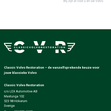
Wij zijn er voor u en uw Volvo
Classic Volvo Restoration – de vanzelfsprekende keuze voor
jouw klassieke Volvo
Classic Volvo Restoration
c/o LEX Automotive AB
Mastunga 102
523 98 Hökerum
Sverige