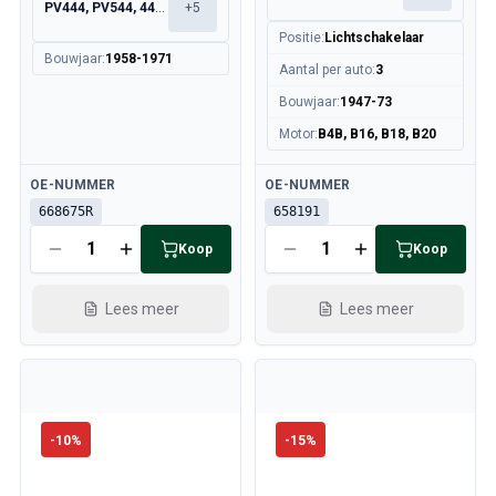
Volvo 140/164 Motor gasklepverbinding
PV444, PV544, 445, 210
+
5
Volvo 140/164 motoronderdelen
Positie
:
Lichtschakelaar
Bouwjaar
:
1958-1971
Volvo 140/164 Voorvering
Aantal per auto
:
3
Volvo 140/164 Brandstof-/uitlaatsysteem
Bouwjaar
:
1947-73
Volvo 140/164 Kachel/Verversingslucht
Motor
:
B4B, B16, B18, B20
Volvo 140/164 interieur onderdelen
Volvo 140/164 Transmissie/Achterwielophanging
Beschikbaar
Beschikbaar
OE-NUMMER
OE-NUMMER
Volvo 140/164 Diversen
668675R
658191
Volvo 140/164 Wielen/Hoofddeksels
Volvo 240/260 Onderdelen
Koop
Koop
Volvo 240/260 Remsysteem
Volvo 240/260 Brandstof-/uitlaatsysteem
Lees meer
Lees meer
Volvo 240/260 Elektrische uitrusting
Volvo 240/260 Voorwielophanging
Volvo 240/260 interieur onderdelen
Volvo 240/260 Wielen
Volvo 240/260 Motoronderdelen
-
10
%
-
15
%
Volvo 240/260 Lichaamsdelen
Volvo 240/260 Verwarming/Vernieuwde lucht