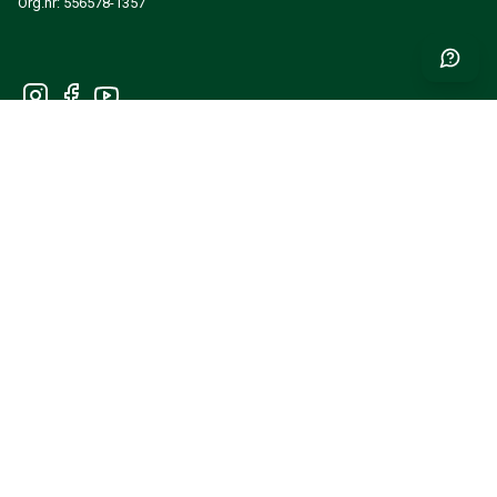
Org.nr: 556578-1357
Ontvang als eerste nieuws en inspiratie
STUUR IN
INFORMATIE
MAAK EEN ACCOUNT AAN
MIJN ACCOUNT
KLANTENSERVICE