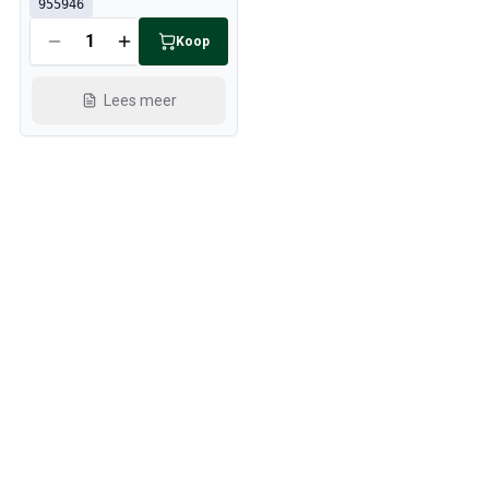
955946
Koop
Lees meer