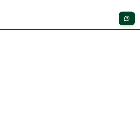
Classic Volvo Restoration – de vanzelfsprekende keuze voor
jouw klassieke Volvo
Classic Volvo Restoration
c/o LEX Automotive AB
Mastunga 102
523 98 Hökerum
Sverige
Org.nr: 556578-1357