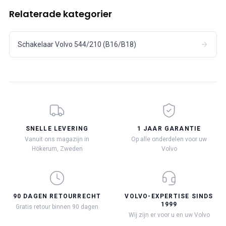
Relaterade kategorier
Schakelaar Volvo 544/210 (B16/B18)
SNELLE LEVERING
1 JAAR GARANTIE
Vanuit ons magazijn in
Op alle onderdelen voor uw
Hökerum, Zweden
Volvo
90 DAGEN RETOURRECHT
VOLVO-EXPERTISE SINDS
1999
Gratis retour binnen 90 dagen
Wij zijn er voor u en uw Volvo