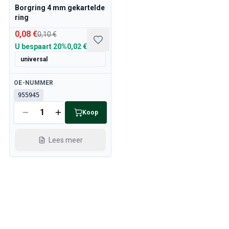
Borgring 4 mm gekartelde
ring
0,08 €
0,10 €
U bespaart
20%
0,02 €
universal
Beschikbaar
OE-NUMMER
955945
Koop
Lees meer