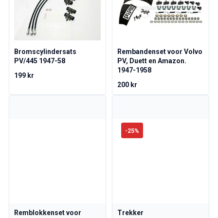
Volvo 140/164 Motor gasklepverbinding
Volvo 140/164 motoronderdelen
Volvo 140/164 Voorvering
Volvo 140/164 Brandstof-/uitlaatsysteem
Volvo 140/164 Kachel/Verversingslucht
Bromscylindersats
Rembandenset voor Volvo
PV/445 1947-58
PV, Duett en Amazon.
Volvo 140/164 interieur onderdelen
1947-1958
Volvo 140/164 Transmissie/Achterwielophanging
199 kr
200 kr
Volvo 140/164 Diversen
Volvo 140/164 Wielen/Hoofddeksels
Volvo 240/260 Onderdelen
Volvo 240/260 Remsysteem
-
25
%
Volvo 240/260 Brandstof-/uitlaatsysteem
Volvo 240/260 Elektrische uitrusting
Volvo 240/260 Voorwielophanging
Volvo 240/260 interieur onderdelen
Volvo 240/260 Wielen
Volvo 240/260 Motoronderdelen
Volvo 240/260 Lichaamsdelen
Remblokkenset voor
Trekker
Volvo 240/260 Verwarming/Vernieuwde lucht