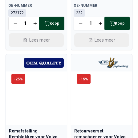
Beschikbaar
Beschikbaar
OE-NUMMER
OE-NUMMER
273172
232
Koop
Koop
Lees meer
Lees meer
-
25
%
-
15
%
Remafstelling
Retourveerset
Remblokken voor Volvo
remschoenen voor Volvo