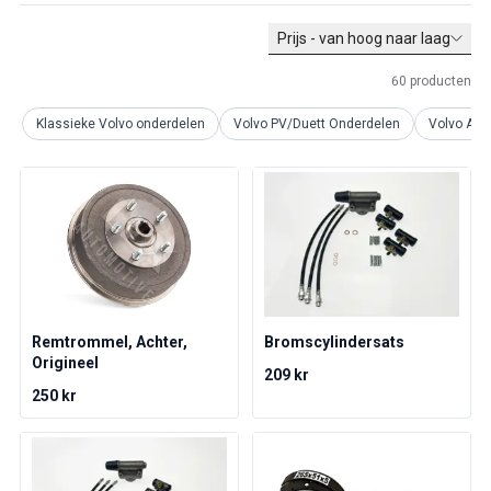
Volvo 1800 Onderdelen
Volvo 1800 Remsysteem
Prijs - van hoog naar laag
Volvo 1800 Brandstof-/uitlaatsysteem
Volvo 1800 Lichaamsdelen
60
producten
Volvo 1800 Koelsysteem
Klassieke Volvo onderdelen
Volvo PV/Duett Onderdelen
Volvo Am
Volvo 1800 Motor gasklepverbinding
Volvo 1800 Motor onderdelen
Volvo 1800 Elektrische uitrusting
Volvo 1800 Voorvering
Volvo 1800 Transmissie/Achterophanging
Volvo 1800 interieur onderdelen
Volvo 1800 Verwarmingssysteem/Vernieuwde lucht (1961-73)
Volvo 1800 Wielen/Naafdoppen
Volvo 1800 Diversen
Remtrommel, Achter,
Bromscylindersats
Origineel
Volvo 140/164 Onderdelen
209 kr
Volvo 140/164 Lichaamsdelen
250 kr
Volvo 140/164 Remsysteem
Volvo 140/164 Koelsysteem
Volvo 140/164 Elektrische uitrusting