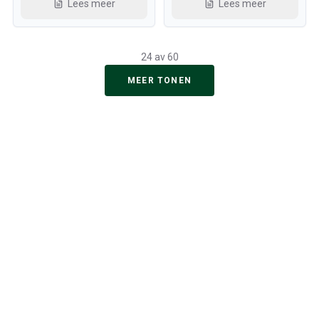
Lees meer
Lees meer
24 av 60
MEER TONEN