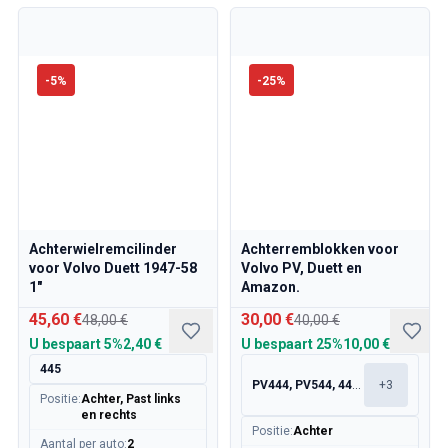
-
5
%
-
25
%
Achterwielremcilinder
Achterremblokken voor
voor Volvo Duett 1947-58
Volvo PV, Duett en
1"
Amazon.
45,60 €
30,00 €
48,00 €
40,00 €
U bespaart
5%
2,40 €
U bespaart
25%
10,00 €
445
PV444, PV544, 445, 210
+
3
Positie
:
Achter, Past links
en rechts
Positie
:
Achter
Aantal per auto
:
2