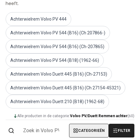
heeft.
Volvo PV/Duett Diversen
Volvo PV/Duett motor gasklepverbinding
Achterwielrem Volvo PV 444
Volvo PV/Duett Heater/Fresh Air
Volvo PV/Duett Wielen/Hoofdkappen
Achterwielrem Volvo PV 544 (B16) (Ch 207866-)
Volvo Amazon Onderdelen
Volvo Amazon Lichaamsdelen
Achterwielrem Volvo PV 544 (B16) (Ch-207865)
Volvo Amazon remsysteem
Volvo Amazon Koelsysteem
Achterwielrem Volvo PV 544 (B18) (1962-66)
Volvo Amazon Elektrische uitrusting
Volvo Amazon Motoronderdelen
Achterwielrem Volvo Duett 445 (B16) (Ch-27153)
Volvo Amazon Motor gasklepverbinding
Volvo Amazon Brandstof-/uitlaatsysteem
Achterwielrem Volvo Duett 445 (B16) (Ch 27154-45321)
Volvo Amazon Voorwielophanging
Achterwielrem Volvo Duett 210 (B18) (1962-68)
Volvo Amazon Interieur onderdelen
Kachel/Frisse lucht
Alle producten in de categorie:
Volvo PV/Duett Remmen achter
(
60
)
Volvo Amazon Transmissie/Achterophanging
Volvo Amazon Diverse onderdelen
CATEGORIEËN
FILTER
Volvo Amazon Wielen/Hoofdkappen