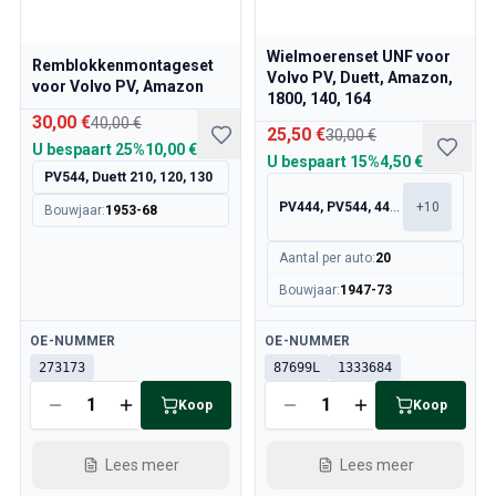
Wielmoerenset UNF voor
Remblokkenmontageset
Volvo PV, Duett, Amazon,
voor Volvo PV, Amazon
1800, 140, 164
30,00 €
40,00 €
25,50 €
30,00 €
U bespaart
25%
10,00 €
U bespaart
15%
4,50 €
PV544, Duett 210, 120, 130
PV444, PV544, 445, 210
+
10
Bouwjaar
:
1953-68
Aantal per auto
:
20
Bouwjaar
:
1947-73
Beschikbaar
Beschikbaar
OE-NUMMER
OE-NUMMER
273173
87699L
1333684
Koop
Koop
Lees meer
Lees meer