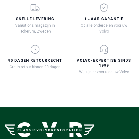
SNELLE LEVERING
1 JAAR GARANTIE
Vanuit ons magazijn in
Op alle onderdelen voor uw
Hökerum, Zweden
Volvo
90 DAGEN RETOURRECHT
VOLVO-EXPERTISE SINDS
1999
Gratis retour binnen 90 dagen
Wij zijn er voor u en uw Volvo