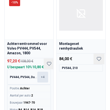
Volvo 850 Onderdelen
-
10
%
Volvo 850 Remsysteem
Volvo 850 Wielen/Hoofdkappen
Volvo 850 Lichaamsdelen
Volvo 850 Brandstof-/uitlaatsysteem
Volvo 850 interieur onderdelen
Volvo 850 Transmissie
Volvo 850 Koelsysteem
Achterremtrommel voor
Montageset
Volvo 850 Motoronderdelen
Volvo PV444, PV544,
remhydrauliek
Volvo 850 Elektrische uitrusting
Amazon, 1800
84,00 €
Volvo 850 Verwarmingssysteem
97,20 €
108,00 €
Volvo 850 Besturing/vering
U bespaart
10%
10,80 €
PV544, 210
Volvo 850 Diverse onderdelen
Volvo 940/960 Onderdelen
PV444, PV544, Duett 445, 210
+
4
Remmen
Elektra
Positie
:
Achter
Motor
Aantal per auto
:
2
Brandstof & Uitlaat
Bouwjaar
:
1947-70
Velgen & Banden
Motor
:
B4, B14, B16, B18,