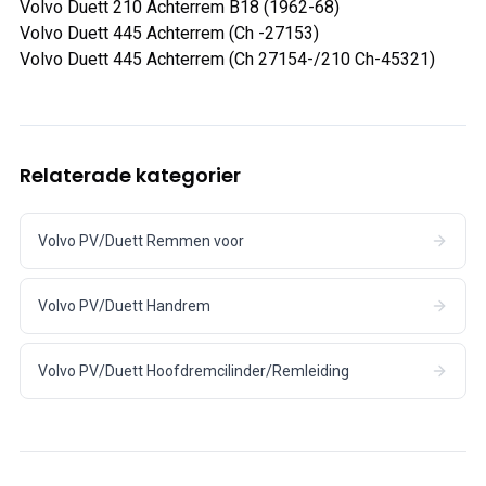
Volvo Duett 210 Achterrem B18 (1962-68)
Volvo Duett 445 Achterrem (Ch -27153)
Volvo Duett 445 Achterrem (Ch 27154-/210 Ch-45321)
Relaterade kategorier
Volvo PV/Duett Remmen voor
Volvo PV/Duett Handrem
Volvo PV/Duett Hoofdremcilinder/Remleiding